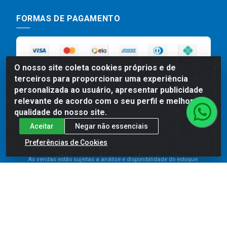
FORMAS DE PAGAMENTO
O nosso site coleta cookies próprios e de
terceiros para proporcionar uma experiência
personalizada ao usuário, apresentar publicidade
relevante de acordo com o seu perfil e melhorar a
qualidade do nosso site.
Preços, promoções, condições de pagamento e frete são válidos
Aceitar
Negar não essenciais
para compras realizadas exclusivamente pelo site. Caso haja
divergência de preço de um produto, será válido o preço que for
Preferências de Cookies
exibido no carrinho de compras do site no momento do pagamento.
As vendas estão sujeitas a análise e disponibilidade do estoque.
Imagens de produtos meramente ilustrativas.
Comercial de Construção 2001 LTDA - Av. Congresso
Eucarístico, 1179 - São José, Carpina - PE - CEP: 55811-
000 - 70.220.389/0001-66