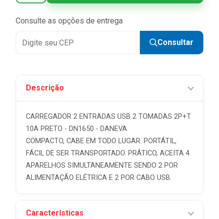
5x
R$ 12,98 sem juros
Consulte as opções de entrega
6x
R$ 10,82 sem juros
Consultar
Descrição
CARREGADOR 2 ENTRADAS USB 2 TOMADAS 2P+T
10A PRETO - DN1650 - DANEVA
COMPACTO, CABE EM TODO LUGAR. PORTÁTIL,
FÁCIL DE SER TRANSPORTADO. PRÁTICO, ACEITA 4
APARELHOS SIMULTANEAMENTE SENDO 2 POR
ALIMENTAÇÃO ELÉTRICA E 2 POR CABO USB.
Características