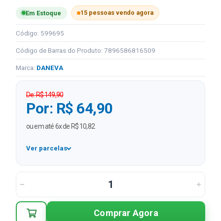
15 pessoas vendo agora
Em Estoque
Código: 599695
Código de Barras do Produto: 7896586816509
Marca:
DANEVA
De: R$ 149,90
Por: R$ 64,90
ou em até 6x de R$ 10,82
Ver parcelas
1x
R$ 64,90
2x
R$ 32,45 sem juros
3x
R$ 21,63 sem juros
Comprar Agora
4x
R$ 16,23 sem juros