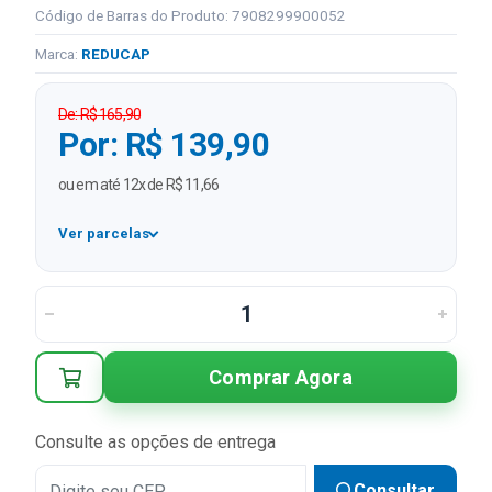
Código de Barras do Produto: 7908299900052
Marca:
REDUCAP
De: R$ 165,90
Por: R$ 139,90
ou em até 12x de R$ 11,66
Ver parcelas
1x
R$ 139,90
2x
R$ 69,95 sem juros
3x
R$ 46,63 sem juros
Comprar Agora
4x
R$ 34,98 sem juros
5x
R$ 27,98 sem juros
Consulte as opções de entrega
6x
R$ 23,32 sem juros
Consultar