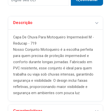
7x
R$ 19,99 sem juros
8x
R$ 17,49 sem juros
Descrição
9x
R$ 15,54 sem juros
10x
R$ 13,99 sem juros
Capa De Chuva Para Motoqueiro Impermeável M -
11x
R$ 12,72 sem juros
Reducap - 719
Nosso Conjunto Motoqueiro é a escolha perfeita
12x
R$ 11,66 sem juros
para quem precisa de proteção impermeável e
conforto durante longas jornadas. Fabricado em
PVC resistente, esse conjunto é ideal para quem
trabalha ou viaja sob chuvas intensas, garantindo
segurança e visibilidade. O design inclui faixas
refletivas, proporcionando maior visibilidade e
segurança em ambientes com pouca luz
Características