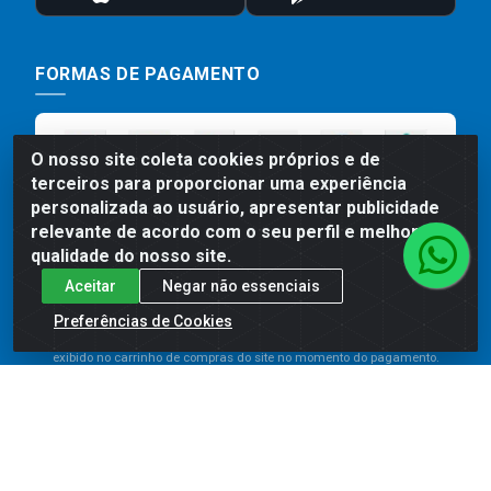
FORMAS DE PAGAMENTO
O nosso site coleta cookies próprios e de
terceiros para proporcionar uma experiência
personalizada ao usuário, apresentar publicidade
relevante de acordo com o seu perfil e melhorar a
qualidade do nosso site.
Aceitar
Negar não essenciais
Preços, promoções, condições de pagamento e frete são válidos
para compras realizadas exclusivamente pelo site. Caso haja
Preferências de Cookies
divergência de preço de um produto, será válido o preço que for
exibido no carrinho de compras do site no momento do pagamento.
As vendas estão sujeitas a análise e disponibilidade do estoque.
Imagens de produtos meramente ilustrativas.
Comercial de Construção 2001 LTDA - Av. Congresso
Eucarístico, 1179 - São José, Carpina - PE - CEP: 55811-
000 - 70.220.389/0001-66