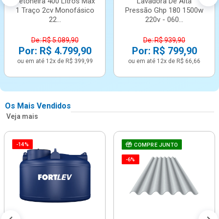
Betoneira 400 Litros Max
Lavadora De Alta
1 Traço 2cv Monofásico
Pressão Ghp 180 1500w
22...
220v - 060...
De: R$ 5.089,90
De: R$ 939,90
Por: R$ 4.799,90
Por: R$ 799,90
ou em até 12x de R$ 399,99
ou em até 12x de R$ 66,66
Os Mais Vendidos
Veja mais
-14%
COMPRE JUNTO
-6%