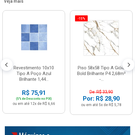
Veja mais
-15%
Revestimento 10x10
Piso 58x58 Tipo A Gióia
Tipo A Poço Azul
Bold Brilhante P4 2,68m²
Brilhante 1,44...
-...
R$ 75,91
De: R$ 33,90
Por: R$ 28,90
(5% de Desconto no PIX)
ou em até 12x de R$ 6,66
ou em até 5x de R$ 5,78