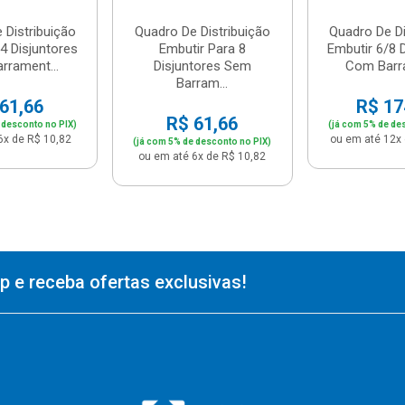
 Distribuição
Quadro De Distribuição
Quadro De Di
4 Disjuntores
Embutir Para 8
Embutir 6/8 
rrament...
Disjuntores Sem
Com Barra
Barram...
61,66
R$ 17
R$ 61,66
 desconto no PIX)
(já com 5% de de
6x de R$ 10,82
ou em até 12x 
(já com 5% de desconto no PIX)
ou em até 6x de R$ 10,82
 e receba ofertas exclusivas!