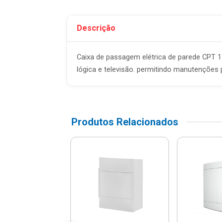
Descrição
Caixa de passagem elétrica de parede CPT 15
lógica e televisão. permitindo manutenções 
Produtos Relacionados
o De Comando
17cm Plástico -
ar - 913402
$ 227,91
% de desconto no PIX)
é 12x de R$ 19,99