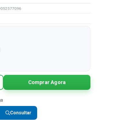
99052577096
Comprar Agora
ga
Consultar