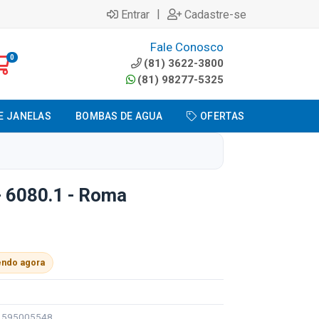
|
Entrar
Cadastre-se
Fale Conosco
0
(81) 3622-3800
(81) 98277-5325
E JANELAS
BOMBAS DE AGUA
OFERTAS
- 6080.1 - Roma
endo agora
91595005548