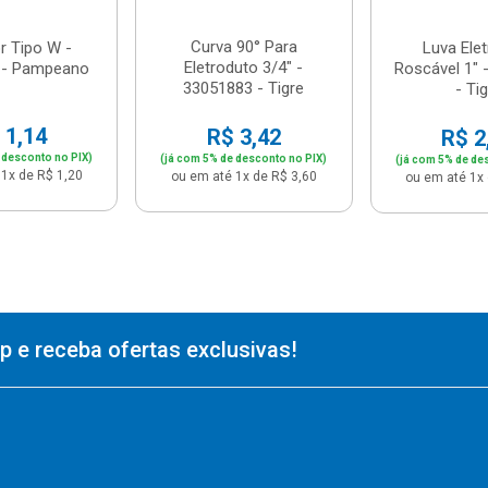
Curva 90° Para
r Tipo W -
Luva Ele
Eletroduto 3/4" -
 - Pampeano
Roscável 1" 
33051883 - Tigre
- Ti
 1,14
R$ 3,42
R$ 2
 desconto no PIX)
(já com 5% de desconto no PIX)
(já com 5% de de
1x de R$ 1,20
ou em até 1x de R$ 3,60
ou em até 1x 
 e receba ofertas exclusivas!