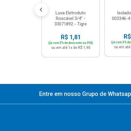
Luva Eletroduto
Isolado
Roscável 3/4" -
003346-4
33071892 - Tigre
R$
R$ 1,81
(já com 5% de
(já com 5% de desconto no PIX)
ou em até 
ou em até 1x de R$ 1,90
Entre em nosso Grupo de Whatsapp