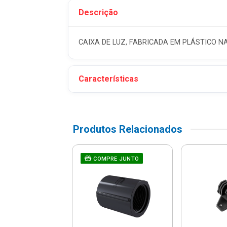
Descrição
CAIXA DE LUZ, FABRICADA EM PLÁSTICO N
Características
Produtos Relacionados
ixa De Luz
COMPRE JUNTO
nal Com Tampa
080.3 - Roma
R$ 4,66
% de desconto no PIX)
até 1x de R$ 4,90