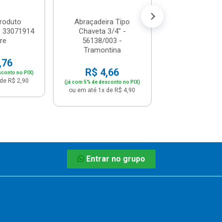
troduto
Abraçadeira Tipo
- 33071914
Chaveta 3/4" -
gre
56138/003 -
Tramontina
,76
R$ 4,66
sconto no PIX)
de R$ 2,90
(já com 5% de desconto no PIX)
ou em até 1x de R$ 4,90
Entrar no grupo