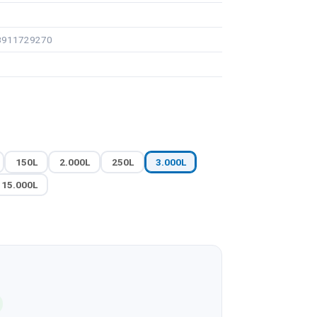
98911729270
150L
2.000L
250L
3.000L
15.000L
1