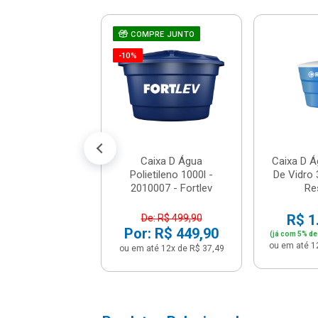
D Água Em Fibra
COMPRE JUNTO
ro 5000l - 006 -
-10%
Resinort
 2.968,66
% de desconto no PIX)
é 12x de R$ 260,41
Caixa D Água
Caixa D Á
Polietileno 1000l -
De Vidro 
2010007 - Fortlev
Re
R$ 1
De: R$ 499,90
Por: R$ 449,90
(já com 5% de
ou em até 1
ou em até 12x de R$ 37,49