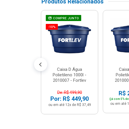
Produtos Relacionados
RE JUNTO
ixa D Água
COMPRE JUNTO
tileno 2000l -
-10%
001 - Fortlev
 1.196,91
% de desconto no PIX)
é 12x de R$ 104,99
Caixa D Água
Caix
Polietileno 1000l -
Polieti
2010007 - Fortlev
2010005
R$ 
De: R$ 499,90
Por: R$ 449,90
(já com 5% de
ou em até 1
ou em até 12x de R$ 37,49