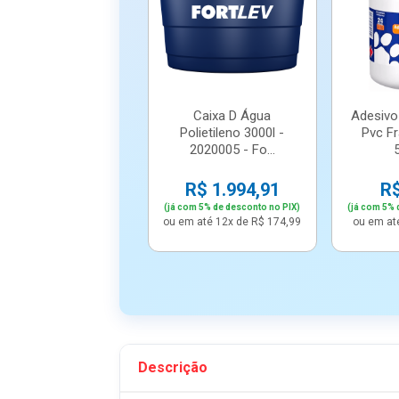
Caixa D Água
Adesivo
Polietileno 3000l -
Pvc F
2020005 - Fo...
R$ 1.994,91
R$
(já com 5% de desconto no PIX)
(já com 5% 
ou em até 12x de R$ 174,99
ou em at
Descrição