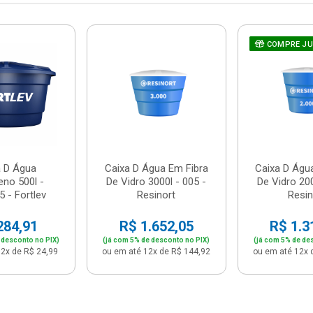
COMPRE J
a D Água
Caixa D Água Em Fibra
Caixa D Águ
leno 500l -
De Vidro 3000l - 005 -
De Vidro 200
 - Fortlev
Resinort
Resin
284,91
R$ 1.652,05
R$ 1.3
 desconto no PIX)
(já com 5% de desconto no PIX)
(já com 5% de de
2x de R$ 24,99
ou em até 12x de R$ 144,92
ou em até 12x 