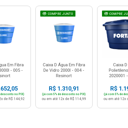
COMPRE JUNTO
COMPRE J
gua Em Fibra
Caixa D Água Em Fibra
Caixa D
3000l - 005 -
De Vidro 2000l - 004 -
Polietilen
sinort
Resinort
2020001 -
.652,05
R$ 1.310,91
R$ 1.1
 desconto no PIX)
(já com 5% de desconto no PIX)
(já com 5% de de
2x de R$ 144,92
ou em até 12x de R$ 114,99
ou em até 12x 