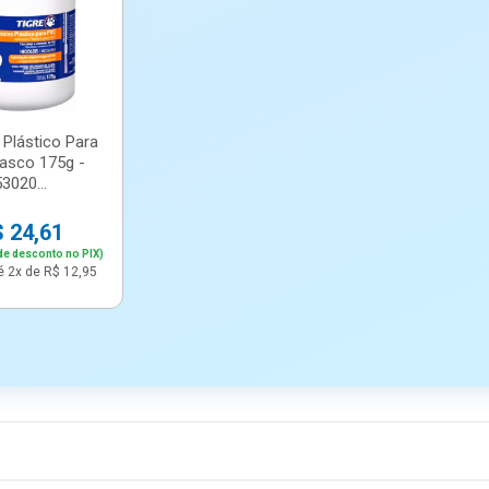
 Plástico Para
rasco 175g -
53020...
 24,61
de desconto no PIX)
é 2x de R$ 12,95