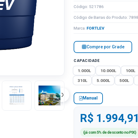
Código: 521786
Código de Barras do Produto: 78
Marca:
FORTLEV
Compre por Grade
CAPACIDADE
1.000L
10.000L
100L
310L
5.000L
500L
Manual
R$ 1.994,9
(já com 5% de desconto no PIX)