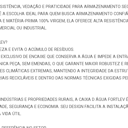
RESISTÊNCIA, VEDAÇÃO E PRATICIDADE PARA ARMAZENAMENTO S
V É A ESCOLHA IDEAL PARA QUEM BUSCA ARMAZENAMENTO CONFIÁV
 E MATÉRIA-PRIMA 100% VIRGEM, ELA OFERECE ALTA RESISTÊNCI
ERCIAL OU INDUSTRIAL.
LEV?
PEZA E EVITA O ACÚMULO DE RESÍDUOS.
 EXCLUSIVO DE ENCAIXE QUE CONSERVA A ÁGUA E IMPEDE A ENTR
NICA PEÇA, SEM EMENDAS, O QUE GARANTE MAIOR ROBUSTEZ E R
ÇÕES CLIMÁTICAS EXTREMAS, MANTENDO A INTEGRIDADE DA ESTR
IAIS RECICLÁVEIS E DENTRO DAS NORMAS TÉCNICAS EXIGIDAS P
 INDÚSTRIAS E PROPRIEDADES RURAIS, A CAIXA D ÁGUA FORTLEV
ADE, SEGURANÇA E ECONOMIA. SEU DESIGN FACILITA A INSTALA
VIDA ÚTIL.