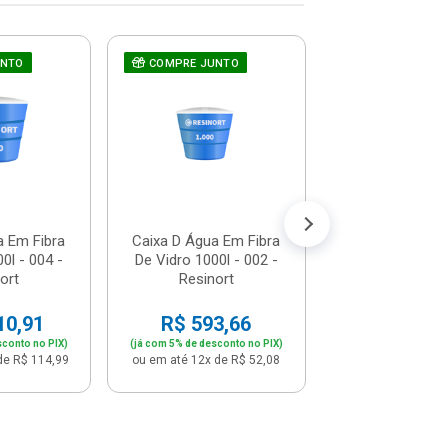
UNTO
COMPRE JUNTO
COMPRE JUNT
Caixa D Á
Polietileno 2
2020001 - Fo
R$ 1.196
(já com 5% de descon
ou em até 12x de 
a Em Fibra
Caixa D Água Em Fibra
0l - 004 -
De Vidro 1000l - 002 -
ort
Resinort
10,91
R$ 593,66
sconto no PIX)
(já com 5% de desconto no PIX)
de R$ 114,99
ou em até 12x de R$ 52,08