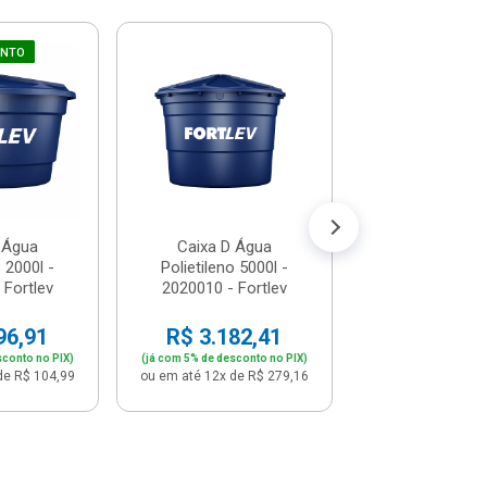
UNTO
Caixa D Á
Polietileno 10
2020016 - Fo
R$ 6.811
(já com 5% de descon
ou em até 12x de 
 Água
Caixa D Água
o 2000l -
Polietileno 5000l -
 Fortlev
2020010 - Fortlev
96,91
R$ 3.182,41
sconto no PIX)
(já com 5% de desconto no PIX)
de R$ 104,99
ou em até 12x de R$ 279,16