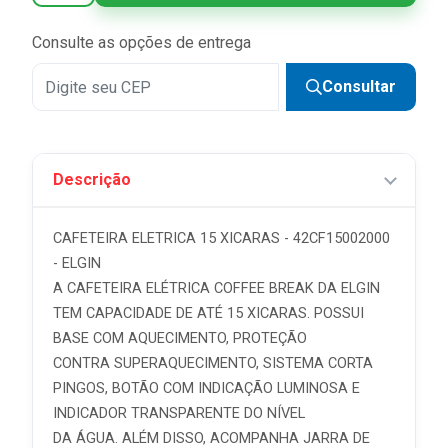
5x
R$ 15,98 sem juros
Consulte as opções de entrega
6x
R$ 13,32 sem juros
Consultar
7x
R$ 11,41 sem juros
Descrição
CAFETEIRA ELETRICA 15 XICARAS - 42CF15002000
- ELGIN
A CAFETEIRA ELÉTRICA COFFEE BREAK DA ELGIN
TEM CAPACIDADE DE ATÉ 15 XICARAS. POSSUI
BASE COM AQUECIMENTO, PROTEÇÃO
CONTRA SUPERAQUECIMENTO, SISTEMA CORTA
PINGOS, BOTÃO COM INDICAÇÃO LUMINOSA E
INDICADOR TRANSPARENTE DO NÍVEL
DA ÁGUA. ALÉM DISSO, ACOMPANHA JARRA DE