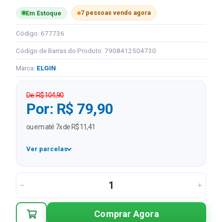
7 pessoas vendo agora
Em Estoque
Código: 677736
Código de Barras do Produto: 7908412504730
Marca:
ELGIN
De: R$ 104,90
Por: R$ 79,90
ou em até 7x de R$ 11,41
Ver parcelas
1x
R$ 79,90
2x
R$ 39,95 sem juros
3x
R$ 26,63 sem juros
Comprar Agora
4x
R$ 19,98 sem juros