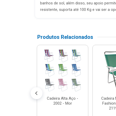
banhos de sol, além disso, seu apoio permi
resistente, suporta até 100 Kg e vai ser a
Produtos Relacionados
eira Alta Em
o Sortida - 2101
- Mor
$ 109,16
% de desconto no PIX)
é 11x de R$ 10,45
Cadeira Alta Aço -
Cadeira 
2002 - Mor
Fashion
211