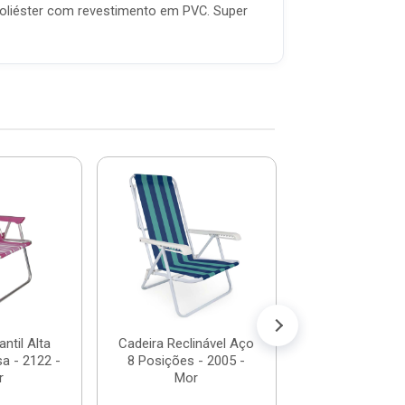
poliéster com revestimento em PVC. Super
Cadeira Alt
Alumínio Sortid
- Mor
R$ 109,
(já com 5% de descon
ou em até 11x de
antil Alta
Cadeira Reclinável Aço
a - 2122 -
8 Posições - 2005 -
r
Mor