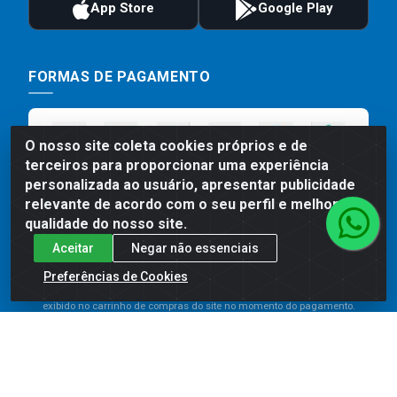
FORMAS DE PAGAMENTO
O nosso site coleta cookies próprios e de
terceiros para proporcionar uma experiência
personalizada ao usuário, apresentar publicidade
relevante de acordo com o seu perfil e melhorar a
qualidade do nosso site.
Aceitar
Negar não essenciais
Preços, promoções, condições de pagamento e frete são válidos
para compras realizadas exclusivamente pelo site. Caso haja
Preferências de Cookies
divergência de preço de um produto, será válido o preço que for
exibido no carrinho de compras do site no momento do pagamento.
As vendas estão sujeitas a análise e disponibilidade do estoque.
Imagens de produtos meramente ilustrativas.
Comercial de Construção 2001 LTDA - Av. Congresso
Eucarístico, 1179 - São José, Carpina - PE - CEP: 55811-