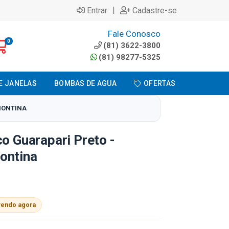
|
Entrar
Cadastre-se
Fale Conosco
0
(81) 3622-3800
(81) 98277-5325
E JANELAS
BOMBAS DE AGUA
OFERTAS
AMONTINA
co Guarapari Preto -
ontina
vendo agora