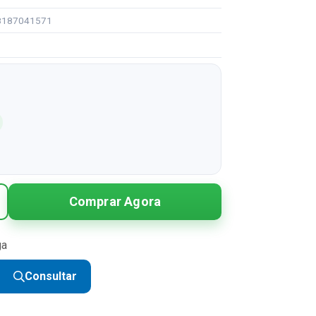
98187041571
Comprar Agora
ga
Consultar