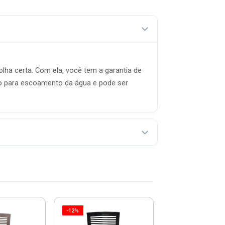
olha certa. Com ela, você tem a garantia de
furo para escoamento da água e pode ser
-12%
Cadeira Infanti
Estampada