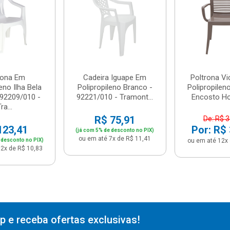
rona Em
Cadeira Iguape Em
Poltrona Vi
eno Ilha Bela
Polipropileno Branco -
Polipropile
 92209/010 -
92221/010 - Tramont...
Encosto Hor
ra...
R$ 75,91
De: R$ 
123,41
Por: R$
(já com 5% de desconto no PIX)
ou em até 7x de R$ 11,41
 desconto no PIX)
ou em até 12x 
2x de R$ 10,83
 e receba ofertas exclusivas!