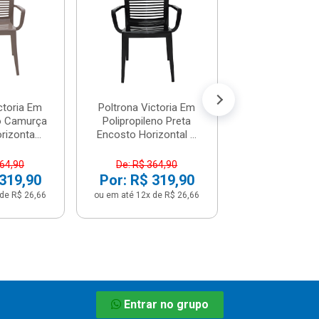
Polipropileno 
-...
R$ 52,
(já com 5% de descon
ou em até 5x de 
ctoria Em
Poltrona Victoria Em
no Camurça
Polipropileno Preta
izonta...
Encosto Horizontal ...
364,90
De: R$ 364,90
 319,90
Por: R$ 319,90
de R$ 26,66
ou em até 12x de R$ 26,66
Entrar no grupo