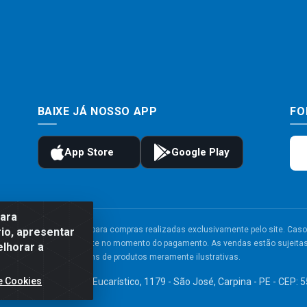
BAIXE JÁ NOSSO APP
FO
para
to e frete são válidos para compras realizadas exclusivamente pelo site. Caso 
io, apresentar
 carrinho de compras do site no momento do pagamento. As vendas estão sujeitas 
elhorar a
Imagens de produtos meramente ilustrativas.
e Cookies
TDA - Av. Congresso Eucarístico, 1179 - São José, Carpina - PE - CEP: