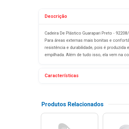
Descrição
Cadeira De Plástico Guarapari Preto - 922
Para áreas externas mais bonitas e confortá
resistência e durabilidade, pois é produzida
empilhada. Além de tudo isso, ela vem na co
Características
Produtos Relacionados
a Infantil Catty
tampada Em