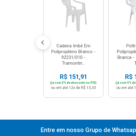
pileno Vermelho
-...
$ 52,16
% de desconto no PIX)
té 5x de R$ 10,98
Cadeira Imbé Em
Polt
Polipropileno Branco -
Polipropil
92231/010 -
Branca -
Tramontin...
T
R$ 151,91
R$ 
(já com 5% de desconto no PIX)
(já com 5% de
ou em até 12x de R$ 13,33
ou em até 1
Entre em nosso Grupo de Whatsapp