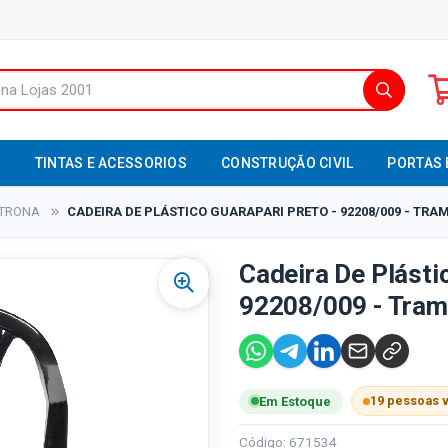
S
TINTAS E ACESSORIOS
CONSTRUÇÃO CIVIL
PORTAS 
LTRONA
CADEIRA DE PLÁSTICO GUARAPARI PRETO - 92208/009 - TR
Cadeira De Plásti
92208/009 - Tram
19 pessoas 
Em Estoque
Código: 671534