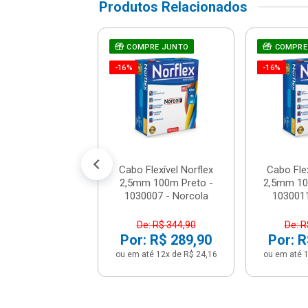
Produtos Relacionados
Flexível 2,5mm
RE JUNTO
COMPRE JUNTO
COMPRE
00m Verde
-16%
-16%
tichamas -
05401 - Co...
: R$ 329,90
 R$ 289,90
é 12x de R$ 24,16
Cabo Flexível Norflex
Cabo Flex
2,5mm 100m Preto -
2,5mm 10
1030007 - Norcola
1030011
De: R$ 344,90
De: R
Por: R$ 289,90
Por: R
ou em até 12x de R$ 24,16
ou em até 1