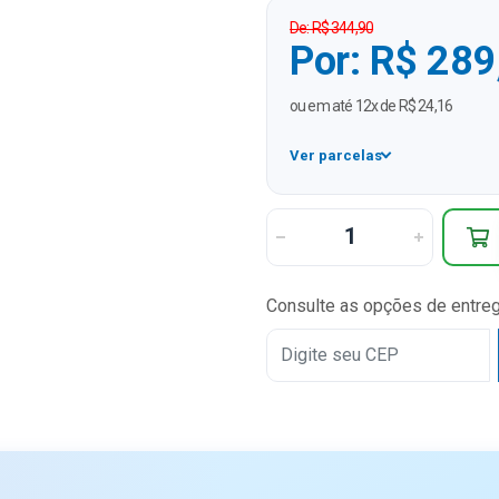
De: R$ 344,90
Por: R$ 289
ou em até 12x de R$ 24,16
Ver parcelas
1x
2x
3x
Consulte as opções de entre
4x
5x
6x
7x
8x