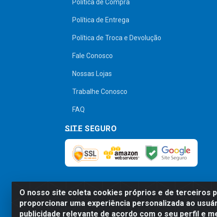
Política de Compra
Política de Entrega
Política de Troca e Devolução
Fale Conosco
Nossas Lojas
Trabalhe Conosco
FAQ
SITE SEGURO
O nosso site coleta cookies próprios e de terceiros 
proporcionar uma experiência personalizada ao usuár
Preços, promoções, condições de pagamen
publicidade relevante de acordo com o seu perfil e m