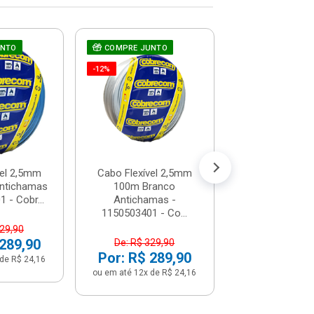
UNTO
COMPRE JUNTO
Cabo Flexível
COMPRE JUNT
100m Ver
-12%
-12%
Antichama
1150505401 -
De: R$ 329
Por: R$ 2
ou em até 12x de
vel 2,5mm
Cabo Flexível 2,5mm
ntichamas
100m Branco
 - Cobr...
Antichamas -
1150503401 - Co...
329,90
 289,90
De: R$ 329,90
Por: R$ 289,90
de R$ 24,16
ou em até 12x de R$ 24,16