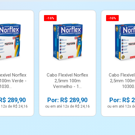
9x
10x
-16%
-16%
11x
12x
exível Norflex
Cabo Flexível Norflex
Cabo Flexível
100m Verde -
2,5mm 100m
2,5mm 100m
1030...
Vermelho - 1...
10300..
R$ 289,90
Por: R$ 289,90
Por: R$ 
 12x de R$ 24,16
ou em até 12x de R$ 24,16
ou em até 12x d