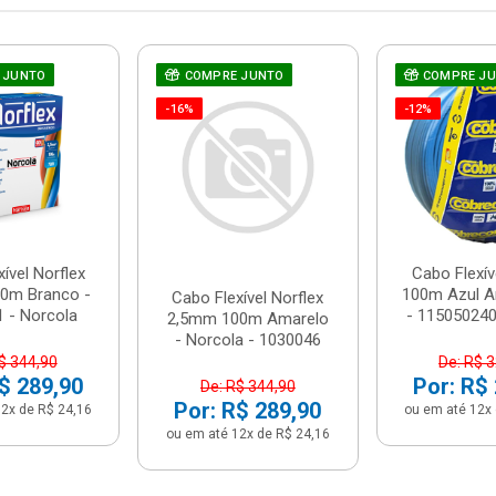
 JUNTO
COMPRE JUNTO
COMPRE J
-16%
-12%
ível Norflex
Cabo Flexí
0m Branco -
100m Azul A
Cabo Flexível Norflex
 - Norcola
- 1150502401
2,5mm 100m Amarelo
- Norcola - 1030046
$ 344,90
De: R$ 
$ 289,90
Por: R$
De: R$ 344,90
Por: R$ 289,90
2x de R$ 24,16
ou em até 12x 
ou em até 12x de R$ 24,16