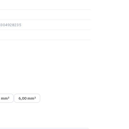
98304928235
0 mm²
6,00 mm²