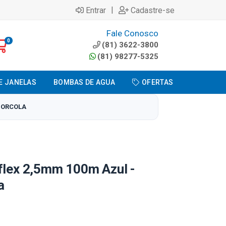
|
Entrar
Cadastre-se
Fale Conosco
0
(81) 3622-3800
(81) 98277-5325
E JANELAS
BOMBAS DE AGUA
OFERTAS
 NORCOLA
flex 2,5mm 100m Azul -
a