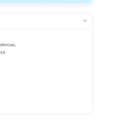
dências,
nça