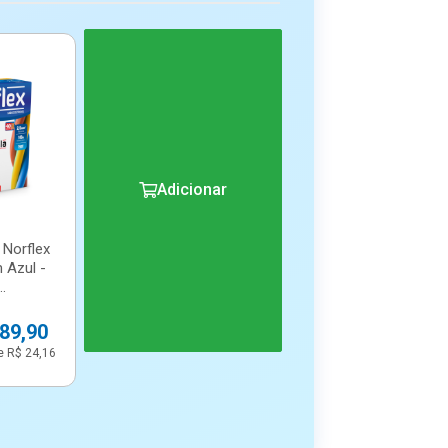
R$ 32,21 sem juros
R$ 28,99 sem juros
R$ 26,35 sem juros
R$ 24,16 sem juros
Adicionar
 Norflex
 Azul -
.
289,90
e R$ 24,16