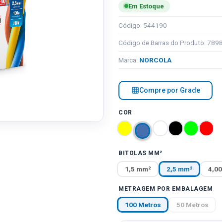
Em Estoque
Código: 544190
Código de Barras do Produto: 78
Marca:
NORCOLA
Compre por Grade
COR
BITOLAS MM²
1,5 mm²
2,5 mm²
4,0
METRAGEM POR EMBALAGEM
100 Metros
50 Metros