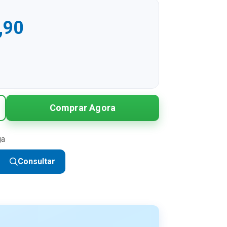
,90
R$ 289,90
Comprar Agora
R$ 144,95 sem juros
R$ 96,63 sem juros
ga
R$ 72,48 sem juros
Consultar
R$ 57,98 sem juros
R$ 48,32 sem juros
R$ 41,41 sem juros
R$ 36,24 sem juros