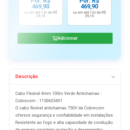
Por: R$
Por: R$
469,90
469,90
ou em até 12x de R$
ou em até 12x de R$
39,16
39,16
ou e
Adicionar
Descrição
Cabo Flexível 4mm 100m Verde Antichamas -
Cobrecom - 1150605401
O cabo flexível antichamas 750V da Cobrecom
oferece segurança e confiabilidade em instalações.
Resistente ao fogo e alta capacidade de condução
de energia garantem proteção e desempenho