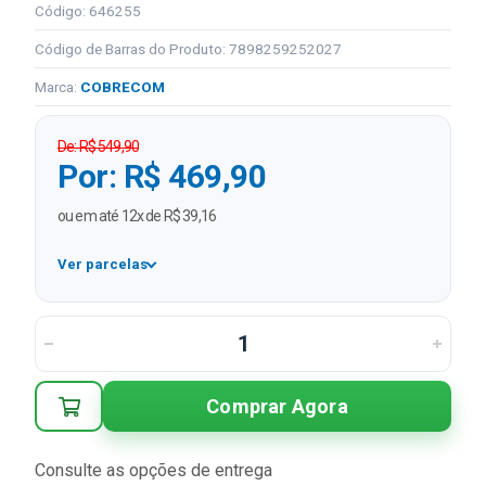
Código: 646255
Código de Barras do Produto: 7898259252027
Marca:
COBRECOM
De: R$ 549,90
Por: R$ 469,90
ou em até 12x de R$ 39,16
Ver parcelas
1x
R$ 469,90
2x
R$ 234,95 sem juros
3x
R$ 156,63 sem juros
Comprar Agora
4x
R$ 117,48 sem juros
5x
R$ 93,98 sem juros
Consulte as opções de entrega