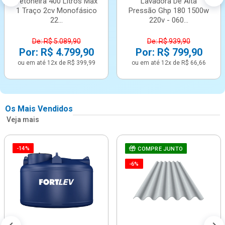
Betoneira 400 Litros Max
Lavadora De Alta
1 Traço 2cv Monofásico
Pressão Ghp 180 1500w
22...
220v - 060...
De: R$ 5.089,90
De: R$ 939,90
Por: R$ 4.799,90
Por: R$ 799,90
ou em até 12x de R$ 399,99
ou em até 12x de R$ 66,66
Os Mais Vendidos
Veja mais
-14%
COMPRE JUNTO
-6%