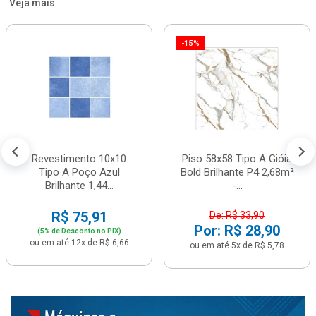
Veja mais
-15%
Revestimento 10x10
Piso 58x58 Tipo A Gióia
Tipo A Poço Azul
Bold Brilhante P4 2,68m²
Brilhante 1,44...
-...
R$ 75,91
De: R$ 33,90
Por: R$ 28,90
(5% de Desconto no PIX)
ou em até 12x de R$ 6,66
ou em até 5x de R$ 5,78