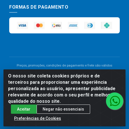
FORMAS DE PAGAMENTO
Preços, promoções, condições de pagamento e frete são válidos
para compras realizadas exclusivamente pelo site. Caso haja
O nosso site coleta cookies próprios e de
divergência de preço de um produto, será válido o preço que for
terceiros para proporcionar uma experiência
exibido no carrinho de compras do site no momento do pagamento.
As vendas estão sujeitas a análise e disponibilidade do estoque.
personalizada ao usuário, apresentar publicidade
Imagens de produtos meramente ilustrativas.
relevante de acordo com o seu perfil e melhorar a
qualidade do nosso site.
Comercial de Construção 2001 LTDA - Av. Congresso
Aceitar
Negar não essenciais
Eucarístico, 1179 - São José, Carpina - PE - CEP: 55811-
000 - 70.220.389/0001-66
Preferências de Cookies