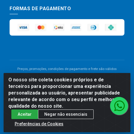
FORMAS DE PAGAMENTO
Preços, promoções, condições de pagamento e frete são válidos
para compras realizadas exclusivamente pelo site. Caso haja
O nosso site coleta cookies próprios e de
divergência de preço de um produto, será válido o preço que for
terceiros para proporcionar uma experiência
exibido no carrinho de compras do site no momento do pagamento.
As vendas estão sujeitas a análise e disponibilidade do estoque.
personalizada ao usuário, apresentar publicidade
Imagens de produtos meramente ilustrativas.
relevante de acordo com o seu perfil e melhorar a
qualidade do nosso site.
Comercial de Construção 2001 LTDA - Av. Congresso
Aceitar
Negar não essenciais
Eucarístico, 1179 - São José, Carpina - PE - CEP: 55811-
000 - 70.220.389/0001-66
Preferências de Cookies