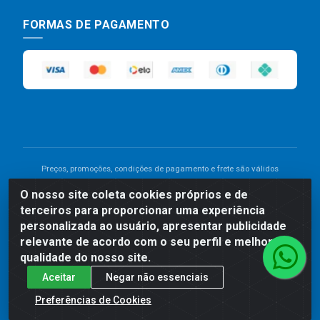
FORMAS DE PAGAMENTO
Preços, promoções, condições de pagamento e frete são válidos
para compras realizadas exclusivamente pelo site. Caso haja
O nosso site coleta cookies próprios e de
divergência de preço de um produto, será válido o preço que for
terceiros para proporcionar uma experiência
exibido no carrinho de compras do site no momento do pagamento.
As vendas estão sujeitas a análise e disponibilidade do estoque.
personalizada ao usuário, apresentar publicidade
Imagens de produtos meramente ilustrativas.
relevante de acordo com o seu perfil e melhorar a
qualidade do nosso site.
Comercial de Construção 2001 LTDA - Av. Congresso
Aceitar
Negar não essenciais
Eucarístico, 1179 - São José, Carpina - PE - CEP: 55811-
000 - 70.220.389/0001-66
Preferências de Cookies