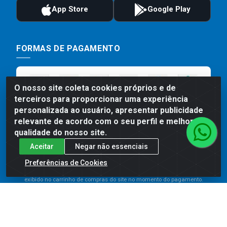
FORMAS DE PAGAMENTO
O nosso site coleta cookies próprios e de
terceiros para proporcionar uma experiência
personalizada ao usuário, apresentar publicidade
relevante de acordo com o seu perfil e melhorar a
qualidade do nosso site.
Aceitar
Negar não essenciais
Preços, promoções, condições de pagamento e frete são válidos
para compras realizadas exclusivamente pelo site. Caso haja
Preferências de Cookies
divergência de preço de um produto, será válido o preço que for
exibido no carrinho de compras do site no momento do pagamento.
As vendas estão sujeitas a análise e disponibilidade do estoque.
Imagens de produtos meramente ilustrativas.
Comercial de Construção 2001 LTDA - Av. Congresso