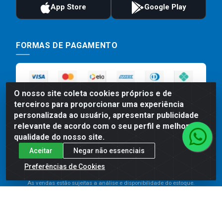
FORMAS DE PAGAMENTO
O nosso site coleta cookies próprios e de
terceiros para proporcionar uma experiência
personalizada ao usuário, apresentar publicidade
relevante de acordo com o seu perfil e melhorar a
qualidade do nosso site.
Preços, promoções, condições de pagamento e frete são válidos
Aceitar
Negar não essenciais
para compras realizadas exclusivamente pelo site. Caso haja
divergência de preço de um produto, será válido o preço que for
Preferências de Cookies
exibido no carrinho de compras do site no momento do pagamento.
As vendas estão sujeitas a análise e disponibilidade do estoque.
Imagens de produtos meramente ilustrativas.
Comercial de Construção 2001 LTDA - Av. Congresso
Eucarístico, 1179 - São José, Carpina - PE - CEP: 55811-