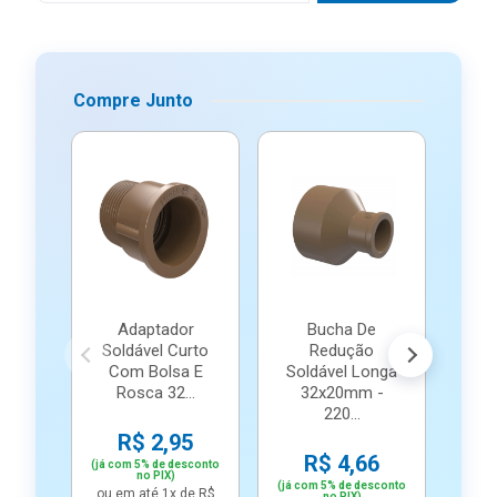
Compre Junto
-25
Adaptador
Bucha De
Soldável Curto
Redução
Com Bolsa E
Soldável Longa
Rosca 32...
32x20mm -
1
220...
R$ 2,95
R$ 4,66
(já com 5% de desconto
no PIX)
(já com 5% de desconto
ou em até 1x de R$
no PIX)