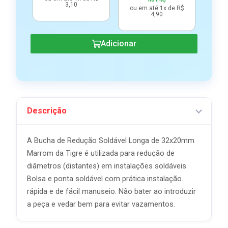
3,10
ou e
ou em até 1x de R$
4,90
Adicionar
Descrição
A Bucha de Redução Soldável Longa de 32x20mm
Marrom da Tigre é utilizada para redução de
diâmetros (distantes) em instalações soldáveis.
Bolsa e ponta soldável com prática instalação.
rápida e de fácil manuseio. Não bater ao introduzir
a peça e vedar bem para evitar vazamentos.