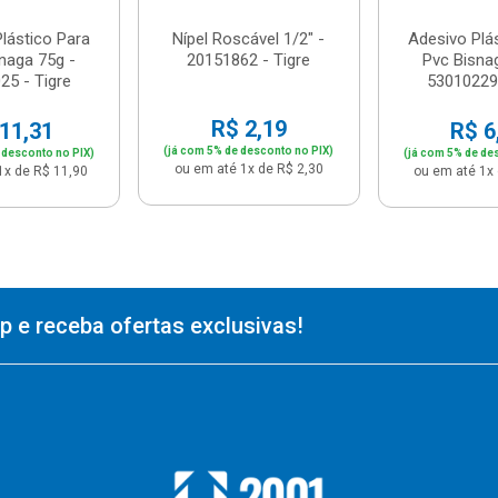
lástico Para
Nípel Roscável 1/2" -
Adesivo Plá
naga 75g -
20151862 - Tigre
Pvc Bisna
25 - Tigre
53010229 
R$ 2,19
11,31
R$ 6
(já com 5% de desconto no PIX)
 desconto no PIX)
(já com 5% de de
ou em até 1x de R$ 2,30
1x de R$ 11,90
ou em até 1x 
 e receba ofertas exclusivas!