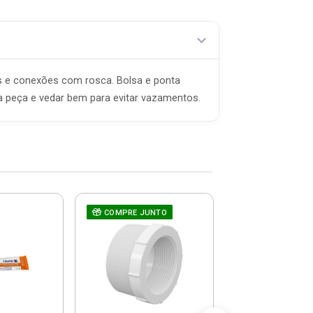
os e conexões com rosca. Bolsa e ponta
 a peça e vedar bem para evitar vazamentos.
COMPRE JUNTO
Bucha De Re
COMPRE JUNT
Roscável 1x3
20022540 - 
R$ 7,5
(já com 5% de descon
ou em até 1x de 