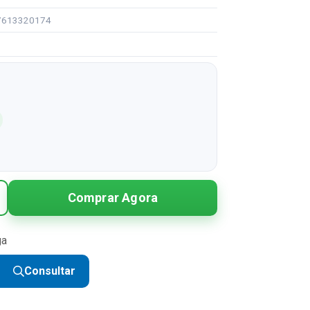
97613320174
Comprar Agora
ga
Consultar