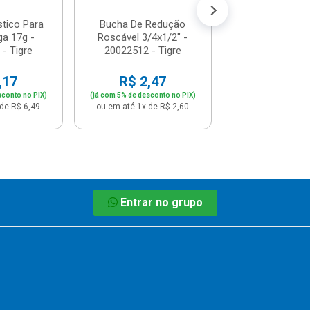
stico Para
Bucha De Redução
ga 17g -
Roscável 3/4x1/2" -
- Tigre
20022512 - Tigre
,17
R$ 2,47
sconto no PIX)
(já com 5% de desconto no PIX)
de R$ 6,49
ou em até 1x de R$ 2,60
Entrar no grupo