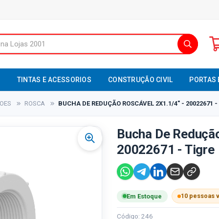
S
TINTAS E ACESSORIOS
CONSTRUÇÃO CIVIL
PORTAS 
XOES
ROSCA
BUCHA DE REDUÇÃO ROSCÁVEL 2X1.1/4" - 20022671 -
Bucha De Redução
20022671 - Tigre
10 pessoas 
Em Estoque
Código: 246