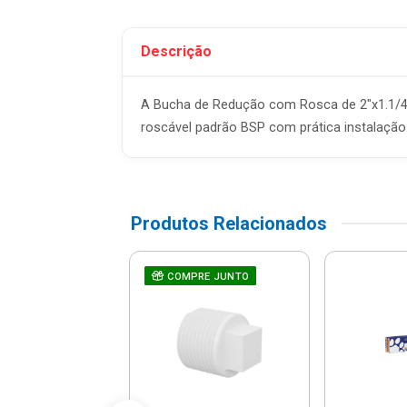
Descrição
A Bucha de Redução com Rosca de 2"x1.1/4" 
roscável padrão BSP com prática instalação.
Produtos Relacionados
a De Redução
RE JUNTO
COMPRE JUNTO
ável 1x3/4" -
2540 - Tigre
R$ 7,51
% de desconto no PIX)
até 1x de R$ 7,90