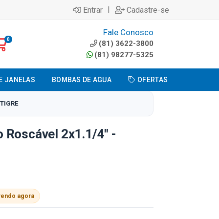
|
Entrar
Cadastre-se
Fale Conosco
0
(81) 3622-3800
(81) 98277-5325
E JANELAS
BOMBAS DE AGUA
OFERTAS
 TIGRE
 Roscável 2x1.1/4" -
vendo agora