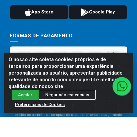
FORMAS DE PAGAMENTO
O nosso site coleta cookies próprios e de
terceiros para proporcionar uma experiência
personalizada ao usuário, apresentar publicidade
relevante de acordo com o seu perfil e melhorar a
qualidade do nosso site.
Aceitar
Negar não essenciais
Preços, promoções, condições de pagamento e frete são válidos
para compras realizadas exclusivamente pelo site. Caso haja
Preferências de Cookies
divergência de preço de um produto, será válido o preço que for
exibido no carrinho de compras do site no momento do pagamento.
As vendas estão sujeitas a análise e disponibilidade do estoque.
Imagens de produtos meramente ilustrativas.