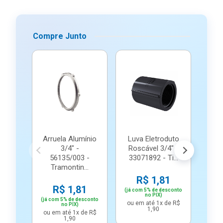
Compre Junto
Arruela Alumínio
Luva Eletroduto
3/4" -
Roscável 3/4" -
56135/003 -
33071892 - Ti...
M
Tramontin...
Co
R$ 1,81
R$ 1,81
(já com 5% de desconto
no PIX)
R
(já com 5% de desconto
ou em até 1x de R$
no PIX)
1,90
(já c
ou em até 1x de R$
1,90
ou e