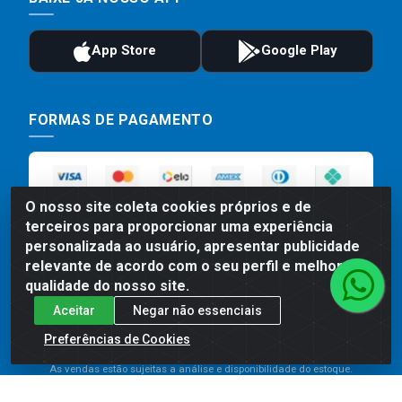
FORMAS DE PAGAMENTO
O nosso site coleta cookies próprios e de
terceiros para proporcionar uma experiência
personalizada ao usuário, apresentar publicidade
relevante de acordo com o seu perfil e melhorar a
qualidade do nosso site.
Preços, promoções, condições de pagamento e frete são válidos
Aceitar
Negar não essenciais
para compras realizadas exclusivamente pelo site. Caso haja
divergência de preço de um produto, será válido o preço que for
Preferências de Cookies
exibido no carrinho de compras do site no momento do pagamento.
As vendas estão sujeitas a análise e disponibilidade do estoque.
Imagens de produtos meramente ilustrativas.