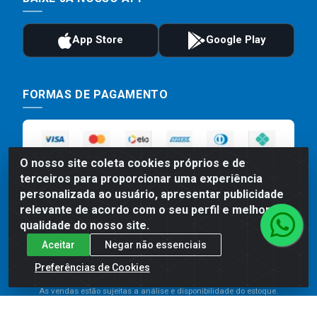
FORMAS DE PAGAMENTO
O nosso site coleta cookies próprios e de
terceiros para proporcionar uma experiência
personalizada ao usuário, apresentar publicidade
relevante de acordo com o seu perfil e melhorar a
qualidade do nosso site.
Preços, promoções, condições de pagamento e frete são válidos
Aceitar
Negar não essenciais
para compras realizadas exclusivamente pelo site. Caso haja
divergência de preço de um produto, será válido o preço que for
Preferências de Cookies
exibido no carrinho de compras do site no momento do pagamento.
As vendas estão sujeitas a análise e disponibilidade do estoque.
Imagens de produtos meramente ilustrativas.