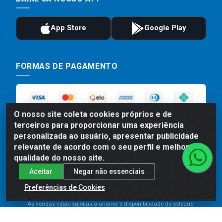
FORMAS DE PAGAMENTO
O nosso site coleta cookies próprios e de
terceiros para proporcionar uma experiência
personalizada ao usuário, apresentar publicidade
relevante de acordo com o seu perfil e melhorar a
qualidade do nosso site.
Preços, promoções, condições de pagamento e frete são válidos
Aceitar
Negar não essenciais
para compras realizadas exclusivamente pelo site. Caso haja
divergência de preço de um produto, será válido o preço que for
Preferências de Cookies
exibido no carrinho de compras do site no momento do pagamento.
As vendas estão sujeitas a análise e disponibilidade do estoque.
Imagens de produtos meramente ilustrativas.