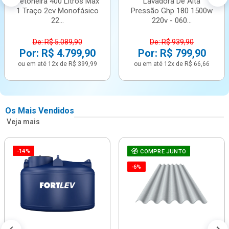
Betoneira 400 Litros Max
Lavadora De Alta
1 Traço 2cv Monofásico
Pressão Ghp 180 1500w
22...
220v - 060...
De: R$ 5.089,90
De: R$ 939,90
Por: R$ 4.799,90
Por: R$ 799,90
ou em até 12x de R$ 399,99
ou em até 12x de R$ 66,66
Os Mais Vendidos
Veja mais
-14%
COMPRE JUNTO
-6%