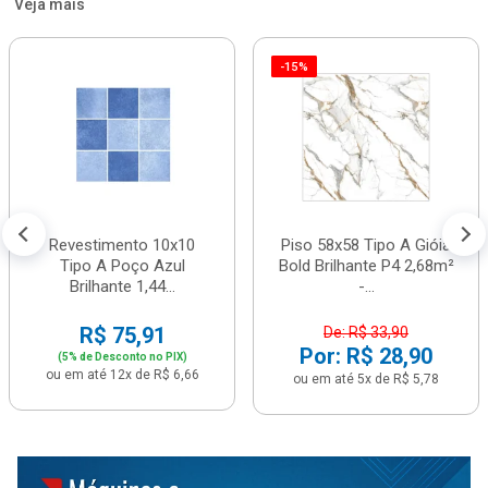
Veja mais
-15%
Revestimento 10x10
Piso 58x58 Tipo A Gióia
Tipo A Poço Azul
Bold Brilhante P4 2,68m²
Brilhante 1,44...
-...
R$ 75,91
De: R$ 33,90
Por: R$ 28,90
(5% de Desconto no PIX)
ou em até 12x de R$ 6,66
ou em até 5x de R$ 5,78