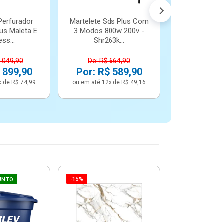
Perfurador
Martelete Sds Plus Com
us Maleta E
3 Modos 800w 200v -
ss...
Shr263k...
1.049,90
De: R$ 664,90
 899,90
Por: R$ 589,90
x de R$ 74,99
ou em até 12x de R$ 49,16
-15%
-6%
UNTO
Betoneira 
Max 1 Tr
Monofási
De: R$ 5