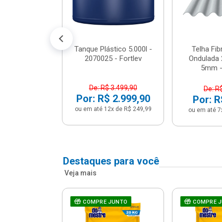
conto no PIX)
2x de R$ 141,66
Tanque Plástico 5.000l -
Telha Fi
2070025 - Fortlev
Ondulada 
5mm - 
De: R$ 3.499,90
De: R
Por: R$ 2.999,90
Por: R
ou em até 12x de R$ 249,99
ou em até 7
Destaques para você
Veja mais
a Com Caixa
COMPRE JUNTO
COMPRE 
 + Assento
ário 3...