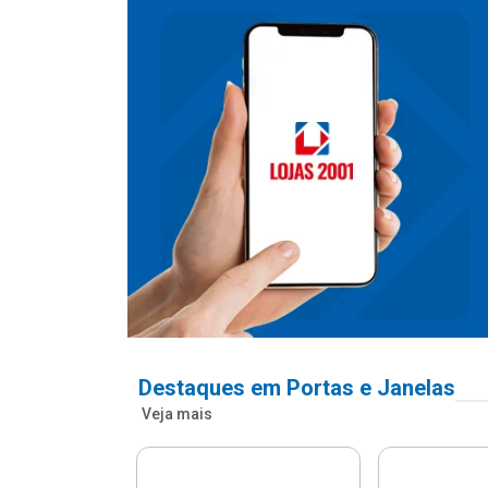
Destaques em Portas e Janelas
Veja mais
nfonada Pvc