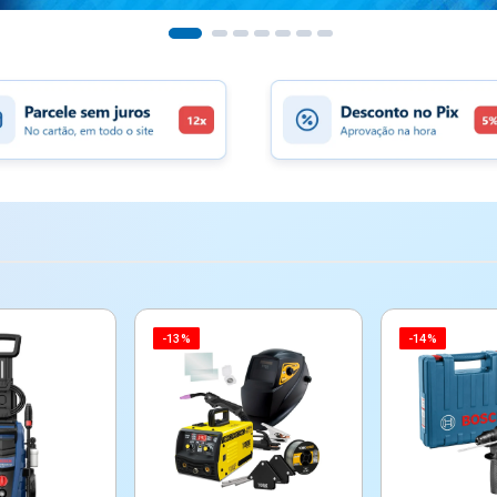
-13%
-14%