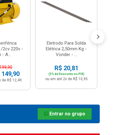
R$ 8
(5% de Desco
ou em até 1x
riférica
Eletrodo Para Solda
/2cv 220v -
Elétrica 2,50mm Kg -
 - A...
Vonder - ...
R$ 20,81
 199,90
 149,90
(5% de Desconto no PIX)
ou em até 2x de R$ 10,95
x de R$ 12,49
Entrar no grupo