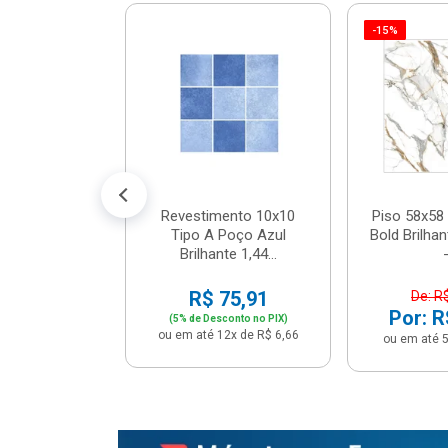
-15%
 Tipo A Pipa
JUNTO
m² - Stela
$ 33,90
R$ 28,90
5x de R$ 5,78
Revestimento 10x10
Piso 58x58 
Tipo A Poço Azul
Bold Brilha
Brilhante 1,44...
-
R$ 75,91
De: R
Por: R
(5% de Desconto no PIX)
ou em até 12x de R$ 6,66
ou em até 5