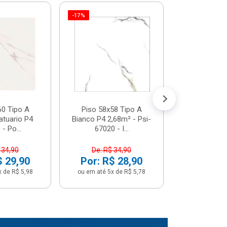
-17%
Piso 58x5
Psi66450 P
Psi66450
R$ 3
(5% de Desco
ou em até 6x
60 Tipo A
Piso 58x58 Tipo A
atuario P4
Bianco P4 2,68m² - Psi-
- Po...
67020 - I...
 34,90
De: R$ 34,90
$ 29,90
Por: R$ 28,90
x de R$ 5,98
ou em até 5x de R$ 5,78