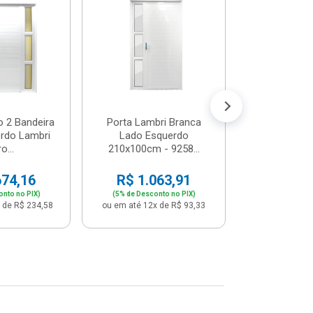
Postigo 
Branca La
R$ 65
(5% de Desco
ou em até 12x
o 2 Bandeira
Porta Lambri Branca
rdo Lambri
Lado Esquerdo
o...
210x100cm - 9258...
674,16
R$ 1.063,91
onto no PIX)
(5% de Desconto no PIX)
 de R$ 234,58
ou em até 12x de R$ 93,33