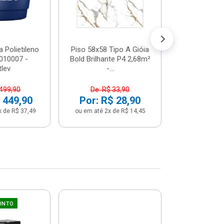
Por: R$ 
ou em até 12x 
 Polietileno
Piso 58x58 Tipo A Gióia
2010007 -
Bold Brilhante P4 2,68m²
tlev
-...
 499,90
De: R$ 33,90
 449,90
Por: R$ 28,90
x de R$ 37,49
ou em até 2x de R$ 14,45
UNTO
Sifão Ajustá
COMPRE JU
66cm Br
2691652