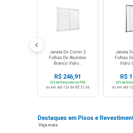
m Branco -
04 - P...
147,16
conto no PIX)
2x de R$ 12,91
Janela De Correr 2
Janela D
Folhas De Alumínio
Folhas D
Branco Vidro...
Vidro C
R$ 246,91
R$ 1
(5% de Desconto no PIX)
(5% de Desc
ou em até 12x de R$ 21,66
ou em até 12
Destaques em Pisos e Revestimen
Veja mais