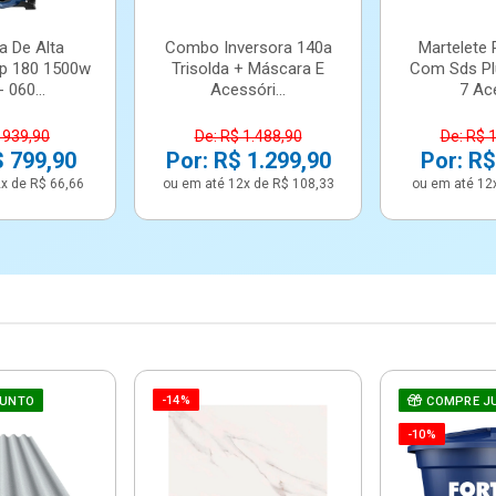
a De Alta
Combo Inversora 140a
Martelete 
p 180 1500w
Trisolda + Máscara E
Com Sds Pl
 060...
Acessóri...
7 Ace
 939,90
De: R$ 1.488,90
De: R$ 
$ 799,90
Por: R$ 1.299,90
Por: R$
x de R$ 66,66
ou em até 12x de R$ 108,33
ou em até 12
-14%
JUNTO
COMPRE J
-10%