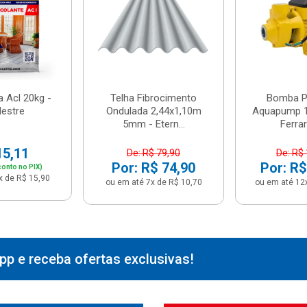
 Acl 20kg -
Telha Fibrocimento
Bomba Pe
estre
Ondulada 2,44x1,10m
Aquapump 1
5mm - Etern...
Ferrari
15,11
De: R$ 79,90
De: R$
Por: R$ 74,90
Por: R$
onto no PIX)
x de R$ 15,90
ou em até 7x de R$ 10,70
ou em até 12
p e receba ofertas exclusivas!