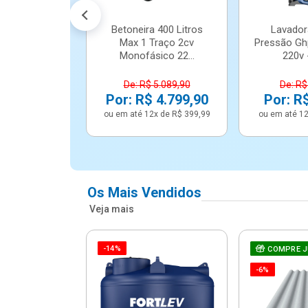
Betoneira 400 Litros
Lavador
Max 1 Traço 2cv
Pressão Gh
Monofásico 22...
220v -
De: R$ 5.089,90
De: R$
Por: R$ 4.799,90
Por: R
ou em até 12x de R$ 399,99
ou em até 12
Os Mais Vendidos
Veja mais
-14%
e Correr 4
COMPRE 
e Alumínio
-6%
Vidro ...
.614,91