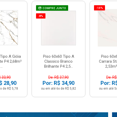
-14%
COMPRE JUNTO
-8%
Tipo A Gióia
Piso 60x60 Tipo A
Piso 60x
nte P4 2,68m²
Classico Branco
Carrara St
...
Brilhante P4 2,5...
2,53m² 
$ 33,90
De: R$ 37,90
De: R$
$ 28,90
Por: R$ 34,90
Por: R
x de R$ 5,78
ou em até 6x de R$ 5,82
ou em até 5