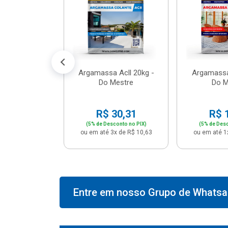
574,66
conto no PIX)
2x de R$ 50,41
Argamassa Acll 20kg -
Argamassa
Do Mestre
Do M
R$ 30,31
R$ 
(5% de Desconto no PIX)
(5% de Desc
ou em até 3x de R$ 10,63
ou em até 1
Entre em nosso Grupo de Whatsap