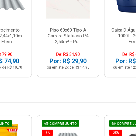
brocimento
Piso 60x60 Tipo A
Caixa D Água
2,44x1,10m
Carrara Statuario P4
1000l - 
Etern...
2,53m² - Po...
For
$ 79,90
De: R$ 34,90
De: R$
$ 74,90
Por: R$ 29,90
Por: R$
x de R$ 10,70
ou em até 2x de R$ 14,95
ou em até 12
JUNTO
COMPRE JUNTO
COMPRE J
-6%
-25%