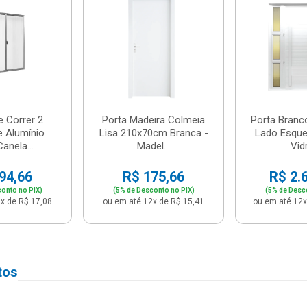
e Correr 2
Porta Madeira Colmeia
Porta Branc
e Alumínio
Lisa 210x70cm Branca -
Lado Esque
anela...
Madel...
Vidr
94,66
R$ 175,66
R$ 2.
onto no PIX)
(5% de Desconto no PIX)
(5% de Desc
x de R$ 17,08
ou em até 12x de R$ 15,41
ou em até 12x
tos