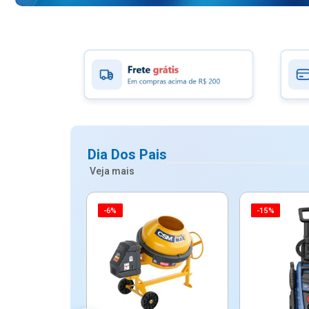
Dia Dos Pais
Veja mais
-6%
-15%
ico Mypa De
dos - Dallare
Dl...
$ 67,90
R$ 54,90
5x de R$ 10,98