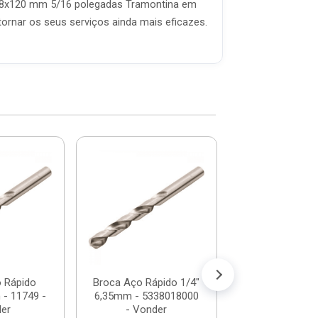
to 8x120 mm 5/16 polegadas Tramontina em
ornar os seus serviços ainda mais eficazes.
Jogo De Broca
Concreto 4 P
43408/510
Tramontin.
R$ 24,
(já com 5% de descon
ou em até 2x de 
 Rápido
Broca Aço Rápido 1/4"
 - 11749 -
6,35mm - 5338018000
er
- Vonder