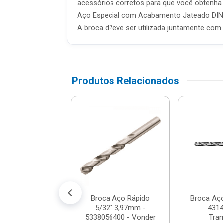
acessórios corretos para que você obtenha
Aço Especial com Acabamento Jateado DIN 80
A broca d?eve ser utilizada juntamente com
Produtos Relacionados
De Brocas Para
eto 4 Peças -
3408/510 -
ramontin...
$ 24,61
% de desconto no PIX)
té 2x de R$ 12,95
Broca Aço Rápido
Broca Aço
5/32" 3,97mm -
4314
5338056400 - Vonder
Tra