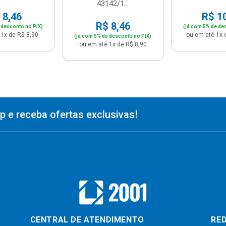
43142/1...
 8,46
R$ 1
R$ 8,46
 desconto no PIX)
(já com 5% de de
1x de R$ 8,90
ou em até 1x 
(já com 5% de desconto no PIX)
ou em até 1x de R$ 8,90
 e receba ofertas exclusivas!
CENTRAL DE ATENDIMENTO
RED