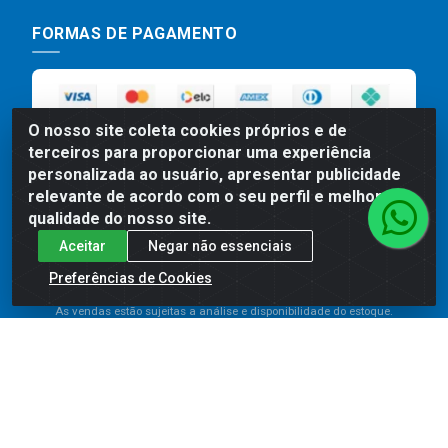
FORMAS DE PAGAMENTO
O nosso site coleta cookies próprios e de
terceiros para proporcionar uma experiência
personalizada ao usuário, apresentar publicidade
relevante de acordo com o seu perfil e melhorar a
qualidade do nosso site.
Preços, promoções, condições de pagamento e frete são válidos
Aceitar
Negar não essenciais
para compras realizadas exclusivamente pelo site. Caso haja
divergência de preço de um produto, será válido o preço que for
Preferências de Cookies
exibido no carrinho de compras do site no momento do pagamento.
As vendas estão sujeitas a análise e disponibilidade do estoque.
Imagens de produtos meramente ilustrativas.
Comercial de Construção 2001 LTDA - Av. Congresso
Eucarístico, 1179 - São José, Carpina - PE - CEP: 55811-
000 - 70.220.389/0001-66