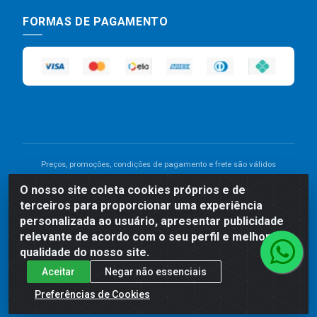
FORMAS DE PAGAMENTO
Preços, promoções, condições de pagamento e frete são válidos
para compras realizadas exclusivamente pelo site. Caso haja
O nosso site coleta cookies próprios e de
divergência de preço de um produto, será válido o preço que for
terceiros para proporcionar uma experiência
exibido no carrinho de compras do site no momento do pagamento.
As vendas estão sujeitas a análise e disponibilidade do estoque.
personalizada ao usuário, apresentar publicidade
Imagens de produtos meramente ilustrativas.
relevante de acordo com o seu perfil e melhorar a
qualidade do nosso site.
Comercial de Construção 2001 LTDA - Av. Congresso
Aceitar
Negar não essenciais
Eucarístico, 1179 - São José, Carpina - PE - CEP: 55811-
000 - 70.220.389/0001-66
Preferências de Cookies