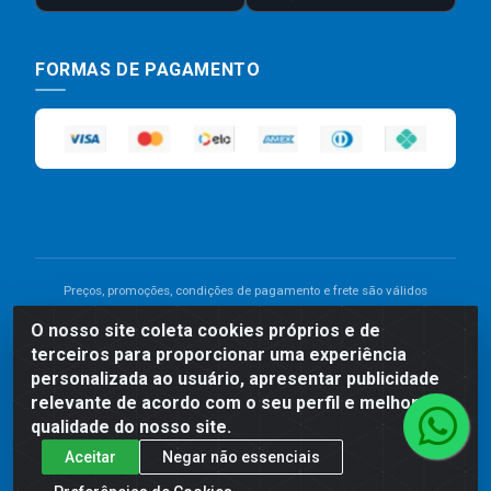
FORMAS DE PAGAMENTO
Preços, promoções, condições de pagamento e frete são válidos
para compras realizadas exclusivamente pelo site. Caso haja
O nosso site coleta cookies próprios e de
divergência de preço de um produto, será válido o preço que for
terceiros para proporcionar uma experiência
exibido no carrinho de compras do site no momento do pagamento.
As vendas estão sujeitas a análise e disponibilidade do estoque.
personalizada ao usuário, apresentar publicidade
Imagens de produtos meramente ilustrativas.
relevante de acordo com o seu perfil e melhorar a
qualidade do nosso site.
Comercial de Construção 2001 LTDA - Av. Congresso
Aceitar
Negar não essenciais
Eucarístico, 1179 - São José, Carpina - PE - CEP: 55811-
000 - 70.220.389/0001-66