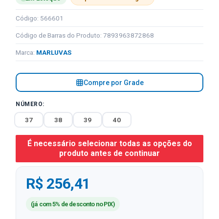
Código: 566601
Código de Barras do Produto: 7893963872868
Marca:
MARLUVAS
Compre por Grade
NÚMERO:
37
38
39
40
É necessário selecionar todas as opções do
produto antes de continuar
R$ 256,41
(já com 5% de desconto no PIX)