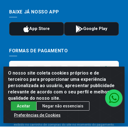
BAIXE JÁ NOSSO APP
FORMAS DE PAGAMENTO
O nosso site coleta cookies próprios e de
terceiros para proporcionar uma experiência
personalizada ao usuário, apresentar publicidade
relevante de acordo com o seu perfil e melhorar a
qualidade do nosso site.
Aceitar
Negar não essenciais
Preços, promoções, condições de pagamento e frete são válidos
para compras realizadas exclusivamente pelo site. Caso haja
Preferências de Cookies
divergência de preço de um produto, será válido o preço que for
exibido no carrinho de compras do site no momento do pagamento.