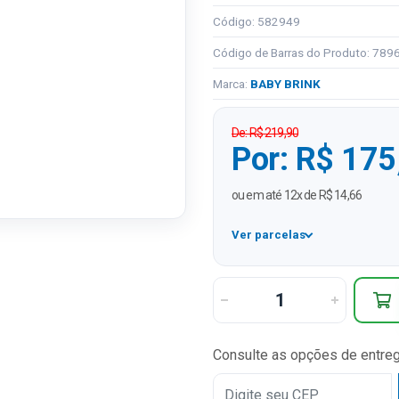
Código: 582949
Código de Barras do Produto: 78
Marca:
BABY BRINK
De: R$ 219,90
Por: R$ 175
ou em até 12x de R$ 14,66
Ver parcelas
1x
2x
3x
Consulte as opções de entre
4x
5x