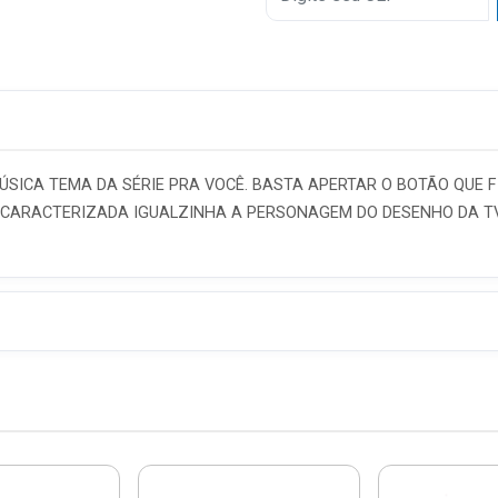
6x
7x
8x
9x
SICA TEMA DA SÉRIE PRA VOCÊ. BASTA APERTAR O BOTÃO QUE F
10x
Á CARACTERIZADA IGUALZINHA A PERSONAGEM DO DESENHO DA TV
11x
12x