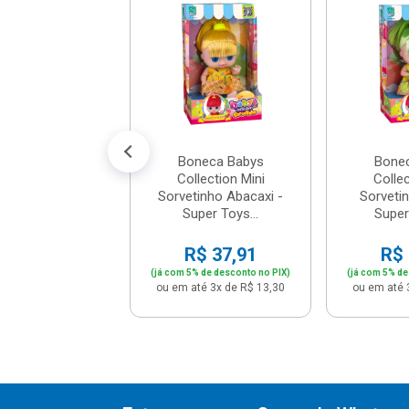
a Pocket Doll
 - Pais&Filhos -
7917621
$ 12,26
% de desconto no PIX)
té 1x de R$ 12,90
Boneca Babys
Bone
Collection Mini
Collec
Sorvetinho Abacaxi -
Sorveti
Super Toys...
Super 
R$ 37,91
R$ 
(já com 5% de desconto no PIX)
(já com 5% de
ou em até 3x de R$ 13,30
ou em até 