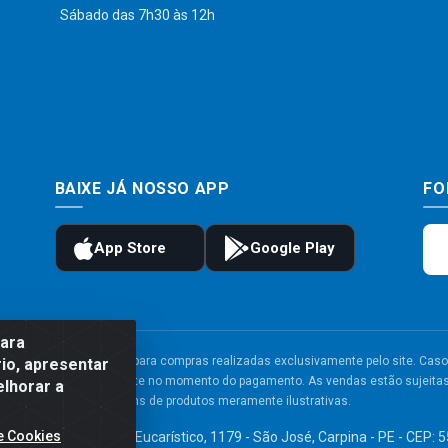
Sábado das 7h30 às 12h
BAIXE JÁ NOSSO APP
FO
para
to e frete são válidos para compras realizadas exclusivamente pelo site. Caso 
io, apresentar
 carrinho de compras do site no momento do pagamento. As vendas estão sujeitas 
elhorar a
Imagens de produtos meramente ilustrativas.
e Cookies
TDA - Av. Congresso Eucarístico, 1179 - São José, Carpina - PE - CEP: