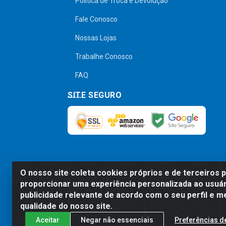
Política de Troca e Devolução
Fale Conosco
Nossas Lojas
Trabalhe Conosco
FAQ
SITE SEGURO
O nosso site coleta cookies próprios e de terceiros 
Preços, promoções, condições de pagamen
proporcionar uma experiência personalizada ao usuár
será válido o preço que for exibido no
publicidade relevante de acordo com o seu perfil e m
qualidade do nosso site.
Aceitar
Negar não essenciais
Preferências d
Comercial de Construção 2001 L