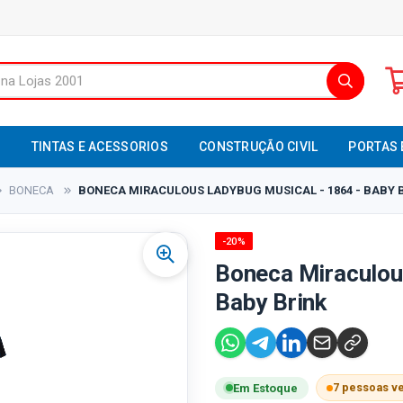
S
TINTAS E ACESSORIOS
CONSTRUÇÃO CIVIL
PORTAS 
BONECA
BONECA MIRACULOUS LADYBUG MUSICAL - 1864 - BABY 
-20%
Boneca Miraculou
Baby Brink
7 pessoas v
Em Estoque