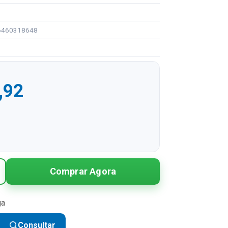
96460318648
,92
R$ 175,92
Comprar Agora
R$ 87,96 sem juros
R$ 58,64 sem juros
ga
R$ 43,98 sem juros
Consultar
R$ 35,18 sem juros