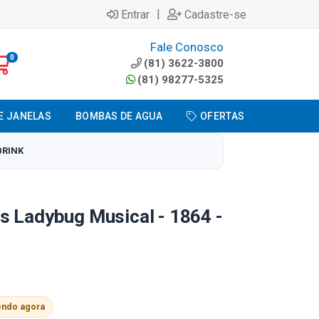
|
Entrar
Cadastre-se
Fale Conosco
0
(81) 3622-3800
(81) 98277-5325
E JANELAS
BOMBAS DE AGUA
OFERTAS
BRINK
s Ladybug Musical - 1864 -
endo agora