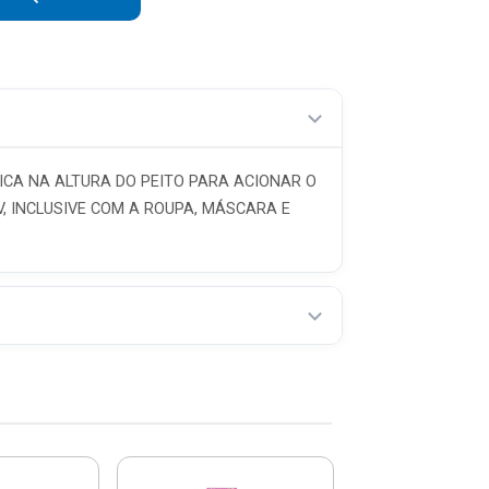
R$ 29,32 sem juros
R$ 25,13 sem juros
R$ 21,99 sem juros
R$ 19,55 sem juros
ICA NA ALTURA DO PEITO PARA ACIONAR O
R$ 17,59 sem juros
, INCLUSIVE COM A ROUPA, MÁSCARA E
R$ 15,99 sem juros
R$ 14,66 sem juros