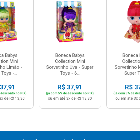
ca Babys
Boneca Babys
Boneca 
tion Mini
Collection Mini
Collecti
nho Limão -
Sorvetinho Uva - Super
Sorvetinho 
Toys -...
Toys - 6...
Super T
37,91
R$ 37,91
R$ 3
 desconto no PIX)
(já com 5% de desconto no PIX)
(já com 5% de de
3x de R$ 13,30
ou em até 3x de R$ 13,30
ou em até 3x 