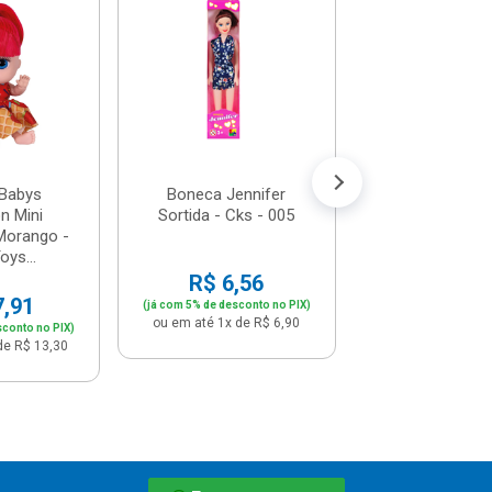
Boneca Pocke
Sortido - Pais&
791762
R$ 12,
(já com 5% de descon
ou em até 1x de 
Babys
Boneca Jennifer
on Mini
Sortida - Cks - 005
Morango -
oys...
R$ 6,56
7,91
(já com 5% de desconto no PIX)
ou em até 1x de R$ 6,90
sconto no PIX)
de R$ 13,30