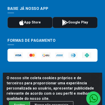
BAIXE JÁ NOSSO APP
FORMAS DE PAGAMENTO
O nosso site coleta cookies próprios e de
terceiros para proporcionar uma experiência
personalizada ao usuário, apresentar publicidade
Preços, promoções, condições de pagamento e frete são válidos
para compras realizadas exclusivamente pelo site. Caso haja
relevante de acordo com o seu perfil e melhorar a
divergência de preço de um produto, será válido o preço que for
qualidade do nosso site.
exibido no carrinho de compras do site no momento do pagamento.
Aceitar
Negar não essenciais