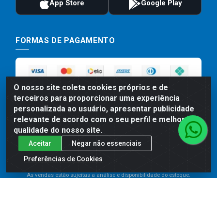
FORMAS DE PAGAMENTO
O nosso site coleta cookies próprios e de
terceiros para proporcionar uma experiência
personalizada ao usuário, apresentar publicidade
relevante de acordo com o seu perfil e melhorar a
qualidade do nosso site.
Preços, promoções, condições de pagamento e frete são válidos
Aceitar
Negar não essenciais
para compras realizadas exclusivamente pelo site. Caso haja
divergência de preço de um produto, será válido o preço que for
Preferências de Cookies
exibido no carrinho de compras do site no momento do pagamento.
As vendas estão sujeitas a análise e disponibilidade do estoque.
Imagens de produtos meramente ilustrativas.
Comercial de Construção 2001 LTDA - Av. Congresso
Eucarístico, 1179 - São José, Carpina - PE - CEP: 55811-