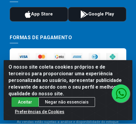
FORMAS DE PAGAMENTO
O nosso site coleta cookies próprios e de
terceiros para proporcionar uma experiência
personalizada ao usuário, apresentar publicidade
relevante de acordo com o seu perfil e melhorar a
qualidade do nosso site.
Preços, promoções, condições de pagamento e frete são válidos
Aceitar
Negar não essenciais
para compras realizadas exclusivamente pelo site. Caso haja
divergência de preço de um produto, será válido o preço que for
Preferências de Cookies
exibido no carrinho de compras do site no momento do pagamento.
As vendas estão sujeitas a análise e disponibilidade do estoque.
Imagens de produtos meramente ilustrativas.