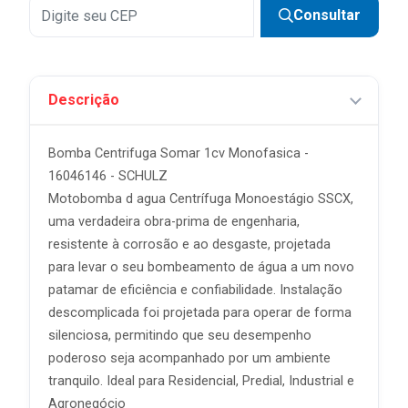
6x
R$ 83,32 sem juros
Consultar
7x
R$ 71,41 sem juros
8x
R$ 62,49 sem juros
Descrição
9x
R$ 55,54 sem juros
10x
R$ 49,99 sem juros
Bomba Centrifuga Somar 1cv Monofasica -
11x
R$ 45,45 sem juros
16046146 - SCHULZ
Motobomba d agua Centrífuga Monoestágio SSCX,
12x
R$ 41,66 sem juros
uma verdadeira obra-prima de engenharia,
resistente à corrosão e ao desgaste, projetada
para levar o seu bombeamento de água a um novo
patamar de eficiência e confiabilidade. Instalação
descomplicada foi projetada para operar de forma
silenciosa, permitindo que seu desempenho
poderoso seja acompanhado por um ambiente
tranquilo. Ideal para Residencial, Predial, Industrial e
Agronegócio