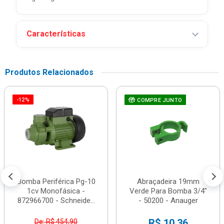
Características
Produtos Relacionados
-12%
COMPRE JUNTO
Bomba Periférica Pg-10
Abraçadeira 19mm
1cv Monofásica -
Verde Para Bomba 3/4"
872966700 - Schneide...
- 50200 - Anauger
R$ 10,36
De: R$ 454,90