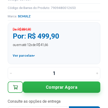
Código de Barras do Produto: 7909480012653
Marca:
SCHULZ
De: R$ 884,90
Por: R$ 499,90
ou em até 12x de R$ 41,66
Ver parcelas
1x
R$ 499,90
2x
R$ 249,95 sem juros
3x
R$ 166,63 sem juros
Comprar Agora
4x
R$ 124,98 sem juros
5x
R$ 99,98 sem juros
Consulte as opções de entrega