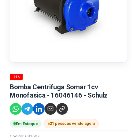
-44%
Bomba Centrifuga Somar 1cv
Monofasica - 16046146 - Schulz
21 pessoas vendo agora
Em Estoque
Código: 681607