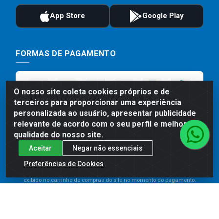
FORMAS DE PAGAMENTO
O nosso site coleta cookies próprios e de
terceiros para proporcionar uma experiência
personalizada ao usuário, apresentar publicidade
relevante de acordo com o seu perfil e melhorar a
qualidade do nosso site.
Aceitar
Negar não essenciais
Preços, promoções, condições de pagamento e frete são válidos
para compras realizadas exclusivamente pelo site. Caso haja
Preferências de Cookies
divergência de preço de um produto, será válido o preço que for
exibido no carrinho de compras do site no momento do pagamento.
As vendas estão sujeitas a análise e disponibilidade do estoque.
Imagens de produtos meramente ilustrativas.
Comercial de Construção 2001 LTDA - Av. Congresso