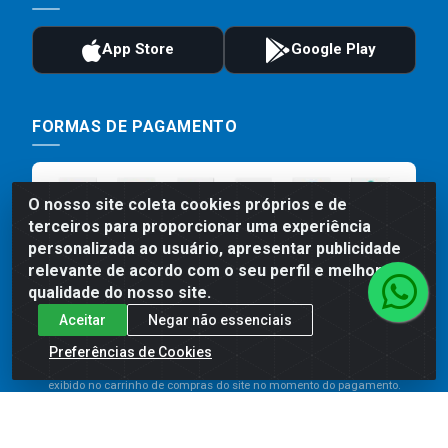
FORMAS DE PAGAMENTO
O nosso site coleta cookies próprios e de
terceiros para proporcionar uma experiência
personalizada ao usuário, apresentar publicidade
relevante de acordo com o seu perfil e melhorar a
qualidade do nosso site.
Aceitar
Negar não essenciais
Preços, promoções, condições de pagamento e frete são válidos
para compras realizadas exclusivamente pelo site. Caso haja
Preferências de Cookies
divergência de preço de um produto, será válido o preço que for
exibido no carrinho de compras do site no momento do pagamento.
As vendas estão sujeitas a análise e disponibilidade do estoque.
Imagens de produtos meramente ilustrativas.