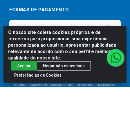
FORMAS DE PAGAMENTO
O nosso site coleta cookies próprios e de
terceiros para proporcionar uma experiência
personalizada ao usuário, apresentar publicidade
relevante de acordo com o seu perfil e melhorar a
qualidade do nosso site.
Aceitar
Negar não essenciais
Preços, promoções, condições de pagamento e frete são válidos
para compras realizadas exclusivamente pelo site. Caso haja
Preferências de Cookies
divergência de preço de um produto, será válido o preço que for
exibido no carrinho de compras do site no momento do pagamento.
As vendas estão sujeitas a análise e disponibilidade do estoque.
Imagens de produtos meramente ilustrativas.
Comercial de Construção 2001 LTDA - Av. Congresso
Eucarístico, 1179 - São José, Carpina - PE - CEP: 55811-
000 - 70.220.389/0001-66