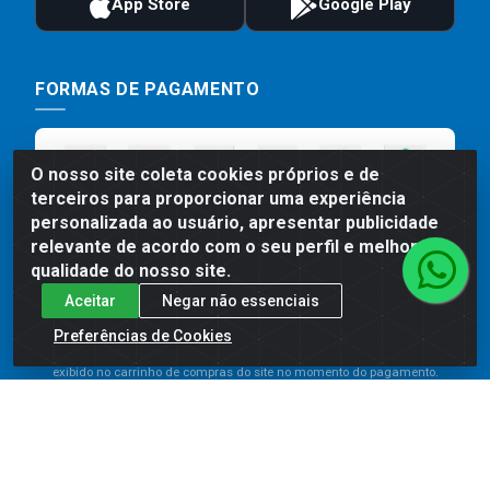
FORMAS DE PAGAMENTO
O nosso site coleta cookies próprios e de
terceiros para proporcionar uma experiência
personalizada ao usuário, apresentar publicidade
relevante de acordo com o seu perfil e melhorar a
qualidade do nosso site.
Aceitar
Negar não essenciais
Preços, promoções, condições de pagamento e frete são válidos
para compras realizadas exclusivamente pelo site. Caso haja
Preferências de Cookies
divergência de preço de um produto, será válido o preço que for
exibido no carrinho de compras do site no momento do pagamento.
As vendas estão sujeitas a análise e disponibilidade do estoque.
Imagens de produtos meramente ilustrativas.
Comercial de Construção 2001 LTDA - Av. Congresso
Eucarístico, 1179 - São José, Carpina - PE - CEP: 55811-