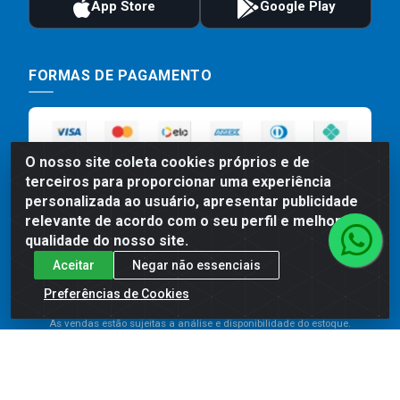
FORMAS DE PAGAMENTO
O nosso site coleta cookies próprios e de
terceiros para proporcionar uma experiência
personalizada ao usuário, apresentar publicidade
relevante de acordo com o seu perfil e melhorar a
qualidade do nosso site.
Preços, promoções, condições de pagamento e frete são válidos
Aceitar
Negar não essenciais
para compras realizadas exclusivamente pelo site. Caso haja
divergência de preço de um produto, será válido o preço que for
Preferências de Cookies
exibido no carrinho de compras do site no momento do pagamento.
As vendas estão sujeitas a análise e disponibilidade do estoque.
Imagens de produtos meramente ilustrativas.
Comercial de Construção 2001 LTDA - Av. Congresso
Eucarístico, 1179 - São José, Carpina - PE - CEP: 55811-