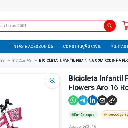
S
TINTAS E ACESSORIOS
CONSTRUÇÃO CIVIL
PORTAS 
TES
BICICLETAS
BICICLETA INFANTIL FEMININA COM RODINHA FLOW
Bicicleta Infanti
Flowers Aro 16 Ro
4 pessoas v
Em Estoque
Código: 633716