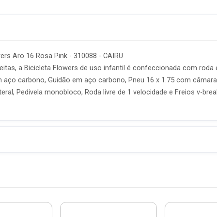
wers Aro 16 Rosa Pink - 310088 - CAIRU
eitas, a Bicicleta Flowers de uso infantil é confeccionada com roda
em aço carbono, Guidão em aço carbono, Pneu 16 x 1.75 com câmara 
teral, Pedivela monobloco, Roda livre de 1 velocidade e Freios v-bre