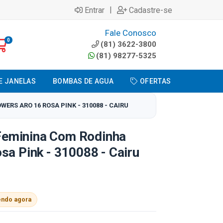
|
Entrar
Cadastre-se
Fale Conosco
0
(81) 3622-3800
(81) 98277-5325
E JANELAS
BOMBAS DE AGUA
OFERTAS
ERS ARO 16 ROSA PINK - 310088 - CAIRU
l Feminina Com Rodinha
sa Pink - 310088 - Cairu
endo agora