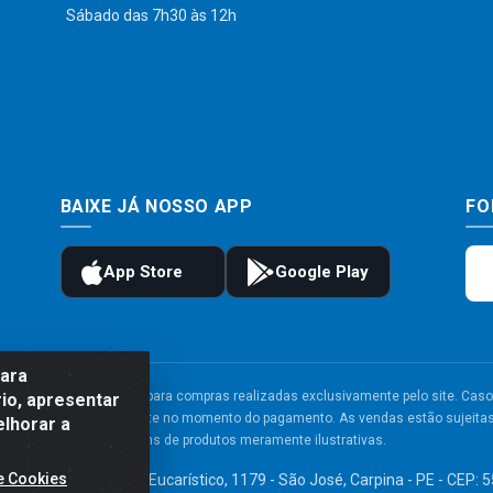
Sábado das 7h30 às 12h
BAIXE JÁ NOSSO APP
FO
para
to e frete são válidos para compras realizadas exclusivamente pelo site. Caso 
io, apresentar
 carrinho de compras do site no momento do pagamento. As vendas estão sujeitas 
elhorar a
Imagens de produtos meramente ilustrativas.
e Cookies
TDA - Av. Congresso Eucarístico, 1179 - São José, Carpina - PE - CEP: