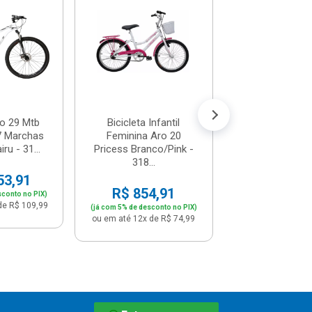
Bicicleta Aro 2
Feminina Pin
Cestinha - Cair
R$ 835,
(já com 5% de descon
ou em até 12x de
ro 29 Mtb
Bicicleta Infantil
7 Marchas
Feminina Aro 20
ru - 31...
Pricess Branco/Pink -
318...
53,91
R$ 854,91
sconto no PIX)
de R$ 109,99
(já com 5% de desconto no PIX)
ou em até 12x de R$ 74,99