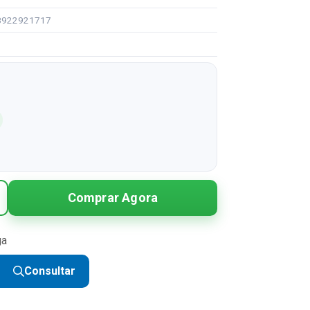
98922921717
Comprar Agora
ga
Consultar