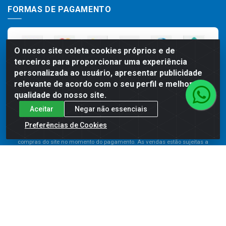
FORMAS DE PAGAMENTO
O nosso site coleta cookies próprios e de
terceiros para proporcionar uma experiência
personalizada ao usuário, apresentar publicidade
relevante de acordo com o seu perfil e melhorar a
qualidade do nosso site.
Aceitar
Negar não essenciais
Preços, promoções, condições de pagamento e frete são válidos para
compras realizadas exclusivamente pelo site. Caso haja divergência de
Preferências de Cookies
preço de um produto, será válido o preço que for exibido no carrinho de
compras do site no momento do pagamento. As vendas estão sujeitas a
análise e disponibilidade do estoque. Imagens de produtos meramente
ilustrativas.
Comercial de Construção 2001 LTDA - Av. Congresso
Eucarístico, 1179 - São José, Carpina - PE - CEP: 55811-000 -
70.220.389/0001-66