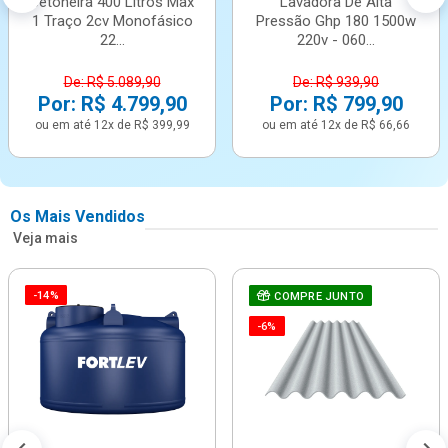
Betoneira 400 Litros Max
Lavadora De Alta
1 Traço 2cv Monofásico
Pressão Ghp 180 1500w
22...
220v - 060...
De: R$ 5.089,90
De: R$ 939,90
Por: R$ 4.799,90
Por: R$ 799,90
ou em até 12x de R$ 399,99
ou em até 12x de R$ 66,66
Os Mais Vendidos
Veja mais
-14%
COMPRE JUNTO
-6%