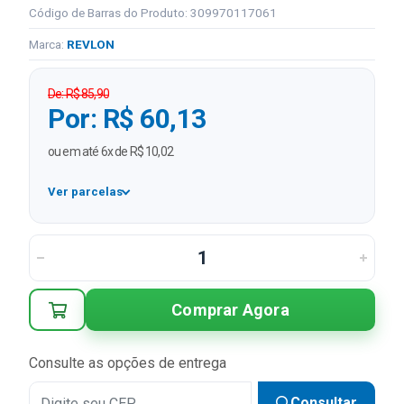
Código de Barras do Produto: 309970117061
Marca:
REVLON
De: R$ 85,90
Por: R$ 60,13
ou em até 6x de R$ 10,02
Ver parcelas
1x
R$ 60,13
2x
R$ 30,07 sem juros
3x
R$ 20,04 sem juros
Comprar Agora
4x
R$ 15,03 sem juros
5x
R$ 12,03 sem juros
Consulte as opções de entrega
6x
R$ 10,02 sem juros
Consultar