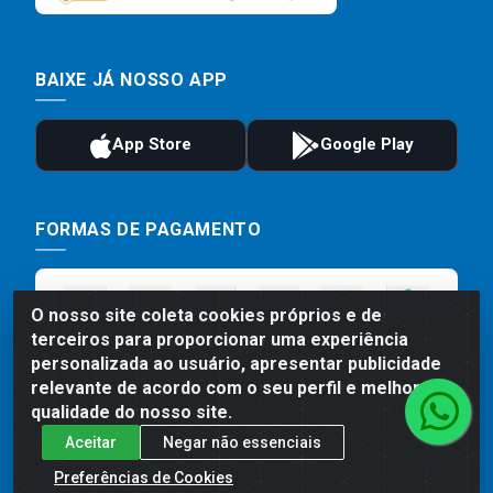
BAIXE JÁ NOSSO APP
FORMAS DE PAGAMENTO
O nosso site coleta cookies próprios e de
terceiros para proporcionar uma experiência
personalizada ao usuário, apresentar publicidade
relevante de acordo com o seu perfil e melhorar a
qualidade do nosso site.
Aceitar
Negar não essenciais
Preços, promoções, condições de pagamento e frete são válidos
para compras realizadas exclusivamente pelo site. Caso haja
Preferências de Cookies