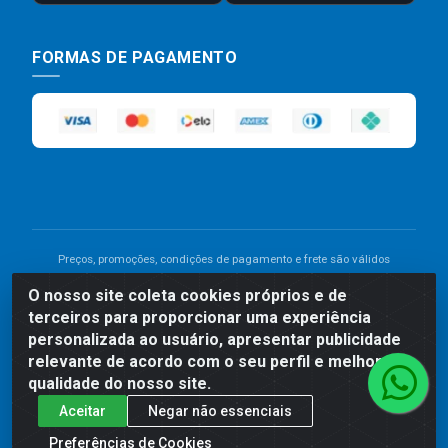
FORMAS DE PAGAMENTO
Preços, promoções, condições de pagamento e frete são válidos
para compras realizadas exclusivamente pelo site. Caso haja
O nosso site coleta cookies próprios e de
divergência de preço de um produto, será válido o preço que for
terceiros para proporcionar uma experiência
exibido no carrinho de compras do site no momento do pagamento.
As vendas estão sujeitas a análise e disponibilidade do estoque.
personalizada ao usuário, apresentar publicidade
Imagens de produtos meramente ilustrativas.
relevante de acordo com o seu perfil e melhorar a
qualidade do nosso site.
Comercial de Construção 2001 LTDA - Av. Congresso
Aceitar
Negar não essenciais
Eucarístico, 1179 - São José, Carpina - PE - CEP: 55811-
000 - 70.220.389/0001-66
Preferências de Cookies