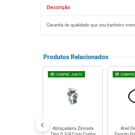
Descrição
Garantia de qualidade que seu banheiro mer
Produtos Relacionados
RE JUNTO
a Veda Rosca
COMPRE JUNTO
COMPRE
mmx50m -
1951 - Tigre
$ 21,76
% de desconto no PIX)
té 2x de R$ 11,45
Abraçadeira Zincada
Anel D
Tipo D 3/4 Com Cunha
Esgoto P