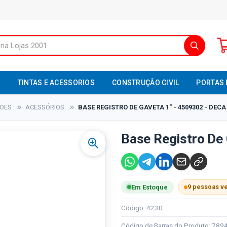
S
TINTAS E ACESSORIOS
CONSTRUÇÃO CIVIL
PORTAS 
XOES
ACESSÓRIOS
BASE REGISTRO DE GAVETA 1" - 4509302 - DECA
Base Registro De 
9 pessoas v
Em Estoque
Código: 4230
Código de Barras do Produto: 78