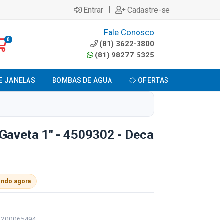
|
Entrar
Cadastre-se
Fale Conosco
0
(81) 3622-3800
(81) 98277-5325
E JANELAS
BOMBAS DE AGUA
OFERTAS
Gaveta 1" - 4509302 - Deca
endo agora
94200065494