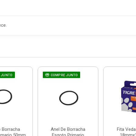
ece.
 JUNTO
COMPRE JUNTO
e Borracha
Anel De Borracha
Fita Ved
rimario 50mm
Esgoto Primario
18mmx1