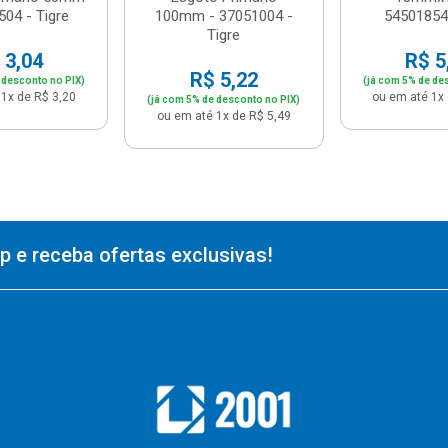
504 - Tigre
100mm - 37051004 -
54501854 
Tigre
 3,04
R$ 5
R$ 5,22
 desconto no PIX)
(já com 5% de de
1x de R$ 3,20
ou em até 1x 
(já com 5% de desconto no PIX)
ou em até 1x de R$ 5,49
 e receba ofertas exclusivas!