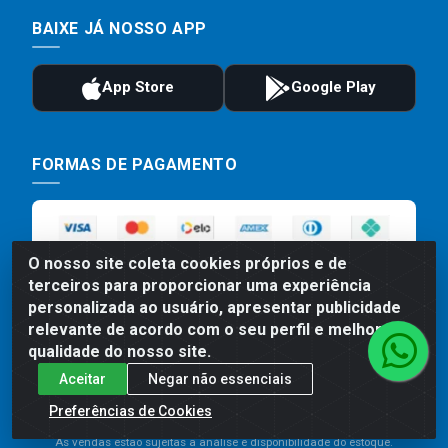
BAIXE JÁ NOSSO APP
FORMAS DE PAGAMENTO
O nosso site coleta cookies próprios e de
terceiros para proporcionar uma experiência
personalizada ao usuário, apresentar publicidade
relevante de acordo com o seu perfil e melhorar a
qualidade do nosso site.
Preços, promoções, condições de pagamento e frete são válidos
Aceitar
Negar não essenciais
para compras realizadas exclusivamente pelo site. Caso haja
divergência de preço de um produto, será válido o preço que for
Preferências de Cookies
exibido no carrinho de compras do site no momento do pagamento.
As vendas estão sujeitas a análise e disponibilidade do estoque.